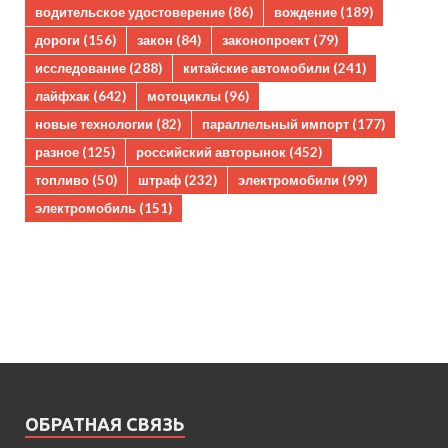
водительское удостоверение
(86)
вождение
(189)
дороги
(156)
закон
(84)
законопроект
(79)
исследование
(288)
китайские автомобили
(241)
лайфхак
(642)
мотоциклы
(96)
новые технологии
(82)
параллельный импорт
(177)
разное
(125)
российский авторынок
(452)
топливо
(50)
штраф
(232)
электромобили
(99)
электромобиль
(151)
ОБРАТНАЯ СВЯЗЬ