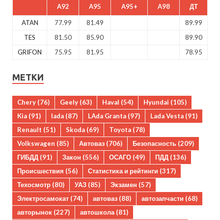
A92
A95
A95+
A98
ДТ
ATAN
77.99
81.49
89.99
TES
81.50
85.90
89.90
GRIFON
75.95
81.95
78.95
МЕТКИ
Chery
(76)
Geely
(63)
Haval
(54)
Hyundai
(105)
Kia
(91)
lada
(87)
LAda Granta
(97)
Lada Vesta
(91)
Renault
(51)
Skoda
(69)
Toyota
(78)
Volkswagen
(85)
Автоваз
(706)
Безопасность
(209)
ГИБДД
(91)
Закон
(556)
ОСАГО
(49)
ПДД
(136)
Происшествия
(56)
Статистика и рейтинги
(317)
Техосмотр
(80)
УАЗ
(85)
Экзамен
(57)
Электросамокат
(74)
автоваз
(88)
автозапчасти
(68)
авторынок
(227)
автошкола
(81)