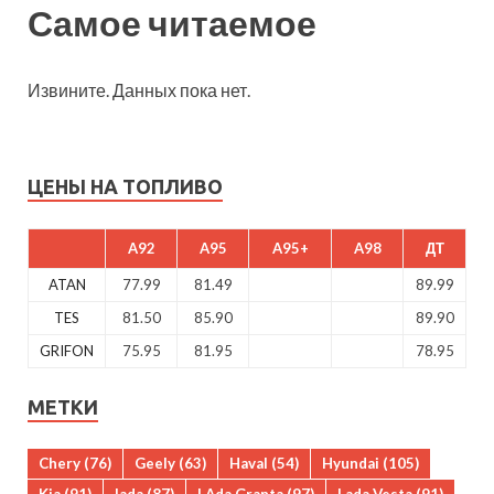
Самое читаемое
Извините. Данных пока нет.
ЦЕНЫ НА ТОПЛИВО
A92
A95
A95+
A98
ДТ
ATAN
77.99
81.49
89.99
TES
81.50
85.90
89.90
GRIFON
75.95
81.95
78.95
МЕТКИ
Chery
(76)
Geely
(63)
Haval
(54)
Hyundai
(105)