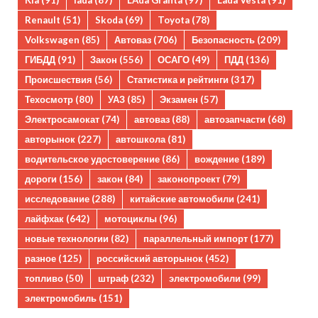
Kia
(91)
lada
(87)
LAda Granta
(97)
Lada Vesta
(91)
Renault
(51)
Skoda
(69)
Toyota
(78)
Volkswagen
(85)
Автоваз
(706)
Безопасность
(209)
ГИБДД
(91)
Закон
(556)
ОСАГО
(49)
ПДД
(136)
Происшествия
(56)
Статистика и рейтинги
(317)
Техосмотр
(80)
УАЗ
(85)
Экзамен
(57)
Электросамокат
(74)
автоваз
(88)
автозапчасти
(68)
авторынок
(227)
автошкола
(81)
водительское удостоверение
(86)
вождение
(189)
дороги
(156)
закон
(84)
законопроект
(79)
исследование
(288)
китайские автомобили
(241)
лайфхак
(642)
мотоциклы
(96)
новые технологии
(82)
параллельный импорт
(177)
разное
(125)
российский авторынок
(452)
топливо
(50)
штраф
(232)
электромобили
(99)
электромобиль
(151)