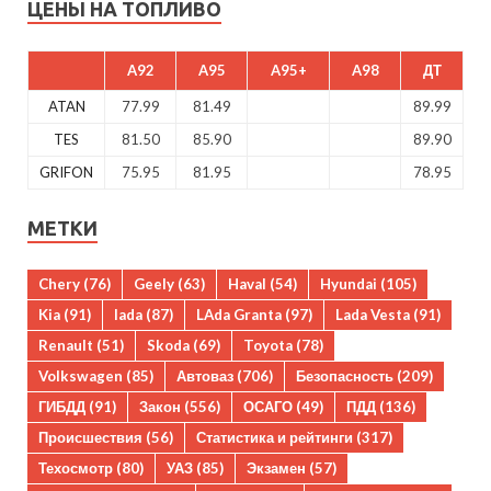
ЦЕНЫ НА ТОПЛИВО
A92
A95
A95+
A98
ДТ
ATAN
77.99
81.49
89.99
TES
81.50
85.90
89.90
GRIFON
75.95
81.95
78.95
МЕТКИ
Chery
(76)
Geely
(63)
Haval
(54)
Hyundai
(105)
Kia
(91)
lada
(87)
LAda Granta
(97)
Lada Vesta
(91)
Renault
(51)
Skoda
(69)
Toyota
(78)
Volkswagen
(85)
Автоваз
(706)
Безопасность
(209)
ГИБДД
(91)
Закон
(556)
ОСАГО
(49)
ПДД
(136)
Происшествия
(56)
Статистика и рейтинги
(317)
Техосмотр
(80)
УАЗ
(85)
Экзамен
(57)