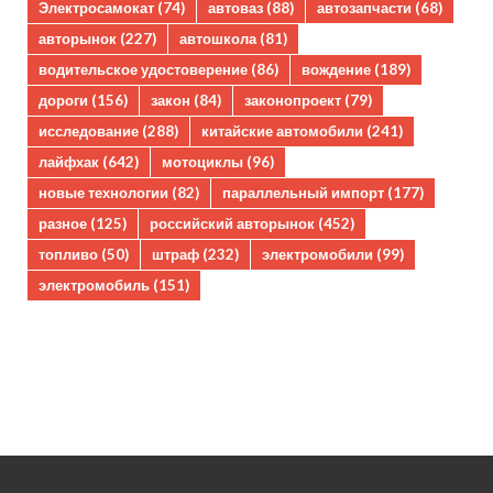
Электросамокат
(74)
автоваз
(88)
автозапчасти
(68)
авторынок
(227)
автошкола
(81)
водительское удостоверение
(86)
вождение
(189)
дороги
(156)
закон
(84)
законопроект
(79)
исследование
(288)
китайские автомобили
(241)
лайфхак
(642)
мотоциклы
(96)
новые технологии
(82)
параллельный импорт
(177)
разное
(125)
российский авторынок
(452)
топливо
(50)
штраф
(232)
электромобили
(99)
электромобиль
(151)