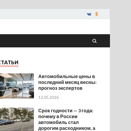
СТАТЬИ
Автомобильные цены в
последний месяц весны:
прогноз экспертов
12.05.2026
Срок годности — 3 года:
почему в России
автомобиль стал
дорогим расходником, а