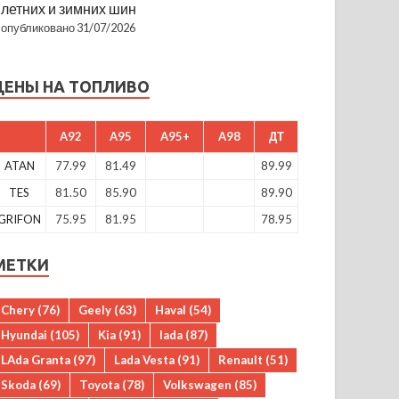
летних и зимних шин
опубликовано 31/07/2026
ЦЕНЫ НА ТОПЛИВО
A92
A95
A95+
A98
ДТ
ATAN
77.99
81.49
89.99
TES
81.50
85.90
89.90
GRIFON
75.95
81.95
78.95
МЕТКИ
Chery
(76)
Geely
(63)
Haval
(54)
Hyundai
(105)
Kia
(91)
lada
(87)
LAda Granta
(97)
Lada Vesta
(91)
Renault
(51)
Skoda
(69)
Toyota
(78)
Volkswagen
(85)