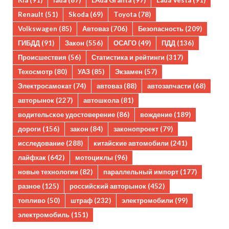
Kia
(91)
lada
(87)
LAda Granta
(97)
Lada Vesta
(91)
Renault
(51)
Skoda
(69)
Toyota
(78)
Volkswagen
(85)
Автоваз
(706)
Безопасность
(209)
ГИБДД
(91)
Закон
(556)
ОСАГО
(49)
ПДД
(136)
Происшествия
(56)
Статистика и рейтинги
(317)
Техосмотр
(80)
УАЗ
(85)
Экзамен
(57)
Электросамокат
(74)
автоваз
(88)
автозапчасти
(68)
авторынок
(227)
автошкола
(81)
водительское удостоверение
(86)
вождение
(189)
дороги
(156)
закон
(84)
законопроект
(79)
исследование
(288)
китайские автомобили
(241)
лайфхак
(642)
мотоциклы
(96)
новые технологии
(82)
параллельный импорт
(177)
разное
(125)
российский авторынок
(452)
топливо
(50)
штраф
(232)
электромобили
(99)
электромобиль
(151)