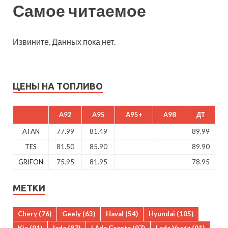
Самое читаемое
Извините. Данных пока нет.
ЦЕНЫ НА ТОПЛИВО
A92
A95
A95+
A98
ДТ
ATAN
77.99
81.49
89.99
TES
81.50
85.90
89.90
GRIFON
75.95
81.95
78.95
МЕТКИ
Chery
(76)
Geely
(63)
Haval
(54)
Hyundai
(105)