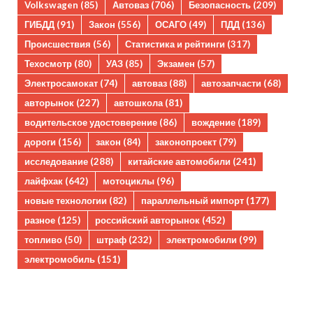
Volkswagen
(85)
Автоваз
(706)
Безопасность
(209)
ГИБДД
(91)
Закон
(556)
ОСАГО
(49)
ПДД
(136)
Происшествия
(56)
Статистика и рейтинги
(317)
Техосмотр
(80)
УАЗ
(85)
Экзамен
(57)
Электросамокат
(74)
автоваз
(88)
автозапчасти
(68)
авторынок
(227)
автошкола
(81)
водительское удостоверение
(86)
вождение
(189)
дороги
(156)
закон
(84)
законопроект
(79)
исследование
(288)
китайские автомобили
(241)
лайфхак
(642)
мотоциклы
(96)
новые технологии
(82)
параллельный импорт
(177)
разное
(125)
российский авторынок
(452)
топливо
(50)
штраф
(232)
электромобили
(99)
электромобиль
(151)