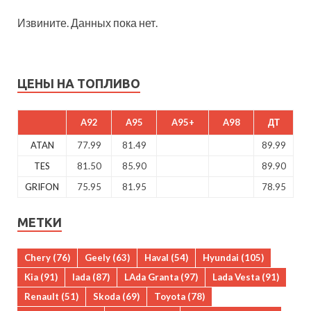
Извините. Данных пока нет.
ЦЕНЫ НА ТОПЛИВО
A92
A95
A95+
A98
ДТ
ATAN
77.99
81.49
89.99
TES
81.50
85.90
89.90
GRIFON
75.95
81.95
78.95
МЕТКИ
Chery
(76)
Geely
(63)
Haval
(54)
Hyundai
(105)
Kia
(91)
lada
(87)
LAda Granta
(97)
Lada Vesta
(91)
Renault
(51)
Skoda
(69)
Toyota
(78)