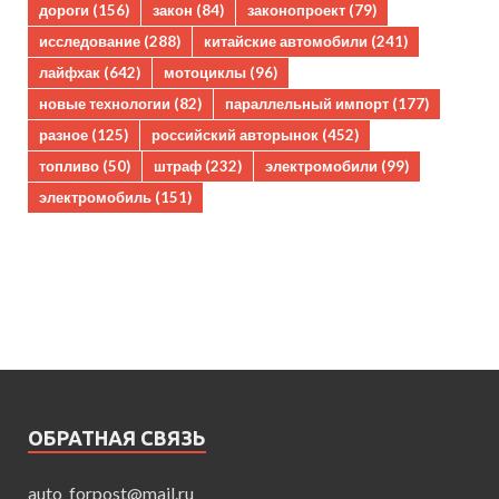
дороги
(156)
закон
(84)
законопроект
(79)
исследование
(288)
китайские автомобили
(241)
лайфхак
(642)
мотоциклы
(96)
новые технологии
(82)
параллельный импорт
(177)
разное
(125)
российский авторынок
(452)
топливо
(50)
штраф
(232)
электромобили
(99)
электромобиль
(151)
ОБРАТНАЯ СВЯЗЬ
auto_forpost@mail.ru