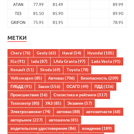
ATAN
77.99
81.49
89.99
TES
81.50
85.90
89.90
GRIFON
75.95
81.95
78.95
МЕТКИ
Chery
(76)
Geely
(63)
Haval
(54)
Hyundai
(105)
Kia
(91)
lada
(87)
LAda Granta
(97)
Lada Vesta
(91)
Renault
(51)
Skoda
(69)
Toyota
(78)
Volkswagen
(85)
Автоваз
(706)
Безопасность
(209)
ГИБДД
(91)
Закон
(556)
ОСАГО
(49)
ПДД
(136)
Происшествия
(56)
Статистика и рейтинги
(317)
Техосмотр
(80)
УАЗ
(85)
Экзамен
(57)
Электросамокат
(74)
автоваз
(88)
автозапчасти
(68)
авторынок
(227)
автошкола
(81)
водительское удостоверение
(86)
вождение
(189)