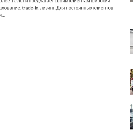
олее 10 лет и предлагает своим клиентам широкий
хование, trade-in, лизинг. Для постоянных клиентов
 и…