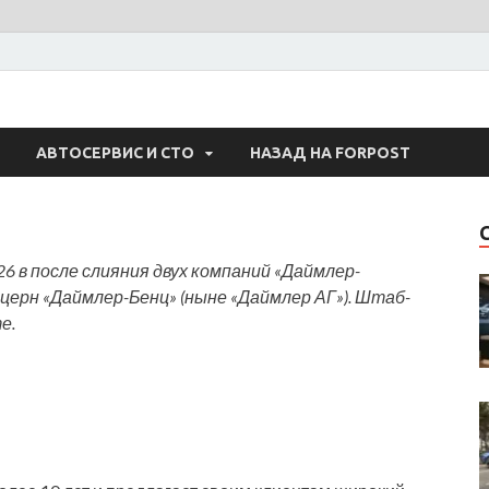
 Авто
АВТОСЕРВИС И СТО
НАЗАД НА FORPOST
926 в после слияния двух компаний «Даймлер-
церн «Даймлер-Бенц» (ныне «Даймлер АГ»). Штаб-
е.