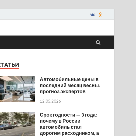
СТАТЬИ
Автомобильные цены в
последний месяц весны:
прогноз экспертов
12.05.2026
Срок годности — 3 года:
почему в России
автомобиль стал
дорогим расходником, а