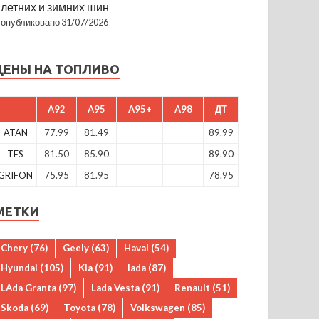
летних и зимних шин
опубликовано 31/07/2026
ЦЕНЫ НА ТОПЛИВО
A92
A95
A95+
A98
ДТ
ATAN
77.99
81.49
89.99
TES
81.50
85.90
89.90
GRIFON
75.95
81.95
78.95
МЕТКИ
Chery
(76)
Geely
(63)
Haval
(54)
Hyundai
(105)
Kia
(91)
lada
(87)
LAda Granta
(97)
Lada Vesta
(91)
Renault
(51)
Skoda
(69)
Toyota
(78)
Volkswagen
(85)