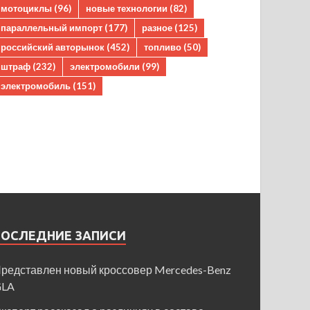
мотоциклы
(96)
новые технологии
(82)
параллельный импорт
(177)
разное
(125)
российский авторынок
(452)
топливо
(50)
штраф
(232)
электромобили
(99)
электромобиль
(151)
ПОСЛЕДНИЕ ЗАПИСИ
редставлен новый кроссовер Mercedes-Benz
GLA