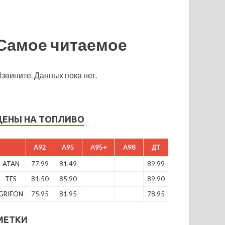
Самое читаемое
звините. Данных пока нет.
ЦЕНЫ НА ТОПЛИВО
A92
A95
A95+
A98
ДТ
ATAN
77.99
81.49
89.99
TES
81.50
85.90
89.90
GRIFON
75.95
81.95
78.95
МЕТКИ