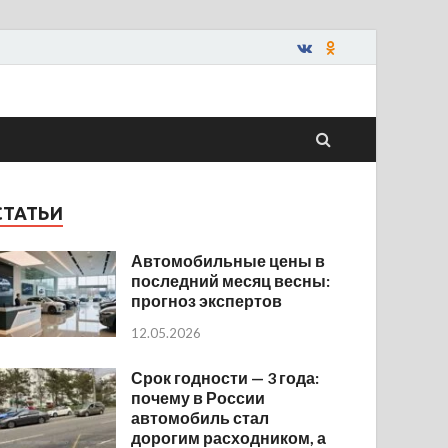
СТАТЬИ
Автомобильные цены в
последний месяц весны:
прогноз экспертов
12.05.2026
Срок годности — 3 года:
почему в России
автомобиль стал
дорогим расходником, а