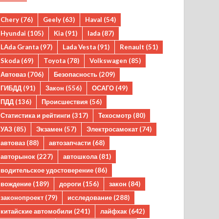
Chery
(76)
Geely
(63)
Haval
(54)
Hyundai
(105)
Kia
(91)
lada
(87)
LAda Granta
(97)
Lada Vesta
(91)
Renault
(51)
Skoda
(69)
Toyota
(78)
Volkswagen
(85)
Автоваз
(706)
Безопасность
(209)
ГИБДД
(91)
Закон
(556)
ОСАГО
(49)
ПДД
(136)
Происшествия
(56)
Статистика и рейтинги
(317)
Техосмотр
(80)
УАЗ
(85)
Экзамен
(57)
Электросамокат
(74)
автоваз
(88)
автозапчасти
(68)
авторынок
(227)
автошкола
(81)
водительское удостоверение
(86)
вождение
(189)
дороги
(156)
закон
(84)
законопроект
(79)
исследование
(288)
китайские автомобили
(241)
лайфхак
(642)