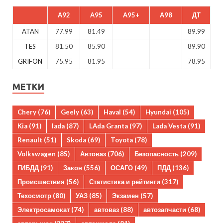
A92
A95
A95+
A98
ДТ
ATAN
77.99
81.49
89.99
TES
81.50
85.90
89.90
GRIFON
75.95
81.95
78.95
МЕТКИ
Chery
(76)
Geely
(63)
Haval
(54)
Hyundai
(105)
Kia
(91)
lada
(87)
LAda Granta
(97)
Lada Vesta
(91)
Renault
(51)
Skoda
(69)
Toyota
(78)
Volkswagen
(85)
Автоваз
(706)
Безопасность
(209)
ГИБДД
(91)
Закон
(556)
ОСАГО
(49)
ПДД
(136)
Происшествия
(56)
Статистика и рейтинги
(317)
Техосмотр
(80)
УАЗ
(85)
Экзамен
(57)
Электросамокат
(74)
автоваз
(88)
автозапчасти
(68)