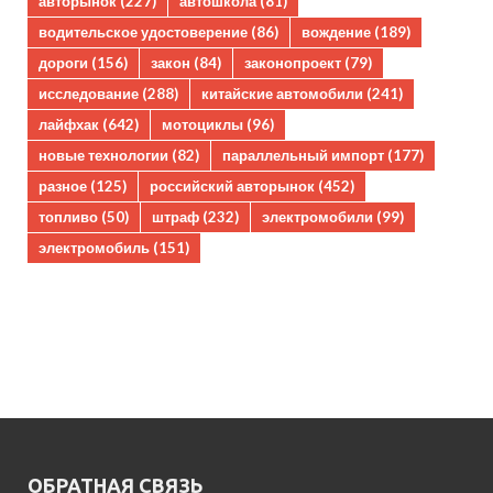
авторынок
(227)
автошкола
(81)
водительское удостоверение
(86)
вождение
(189)
дороги
(156)
закон
(84)
законопроект
(79)
исследование
(288)
китайские автомобили
(241)
лайфхак
(642)
мотоциклы
(96)
новые технологии
(82)
параллельный импорт
(177)
разное
(125)
российский авторынок
(452)
топливо
(50)
штраф
(232)
электромобили
(99)
электромобиль
(151)
ОБРАТНАЯ СВЯЗЬ