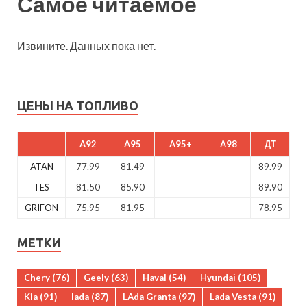
Самое читаемое
Извините. Данных пока нет.
ЦЕНЫ НА ТОПЛИВО
A92
A95
A95+
A98
ДТ
ATAN
77.99
81.49
89.99
TES
81.50
85.90
89.90
GRIFON
75.95
81.95
78.95
МЕТКИ
Chery
(76)
Geely
(63)
Haval
(54)
Hyundai
(105)
Kia
(91)
lada
(87)
LAda Granta
(97)
Lada Vesta
(91)