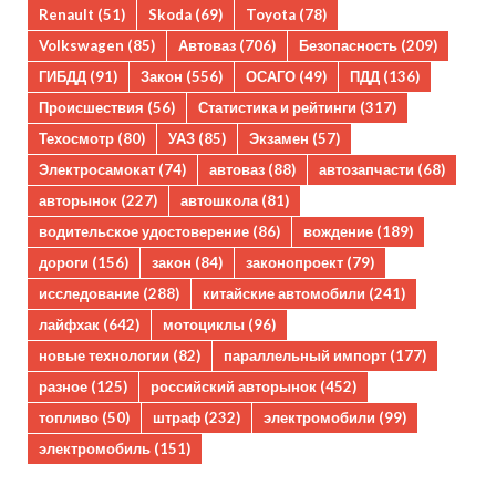
Renault
(51)
Skoda
(69)
Toyota
(78)
Volkswagen
(85)
Автоваз
(706)
Безопасность
(209)
ГИБДД
(91)
Закон
(556)
ОСАГО
(49)
ПДД
(136)
Происшествия
(56)
Статистика и рейтинги
(317)
Техосмотр
(80)
УАЗ
(85)
Экзамен
(57)
Электросамокат
(74)
автоваз
(88)
автозапчасти
(68)
авторынок
(227)
автошкола
(81)
водительское удостоверение
(86)
вождение
(189)
дороги
(156)
закон
(84)
законопроект
(79)
исследование
(288)
китайские автомобили
(241)
лайфхак
(642)
мотоциклы
(96)
новые технологии
(82)
параллельный импорт
(177)
разное
(125)
российский авторынок
(452)
топливо
(50)
штраф
(232)
электромобили
(99)
электромобиль
(151)