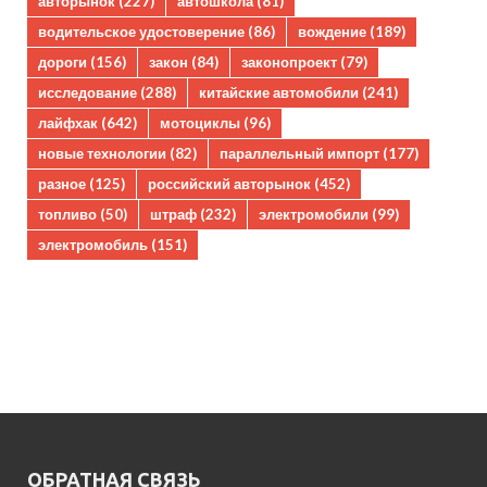
авторынок
(227)
автошкола
(81)
водительское удостоверение
(86)
вождение
(189)
дороги
(156)
закон
(84)
законопроект
(79)
исследование
(288)
китайские автомобили
(241)
лайфхак
(642)
мотоциклы
(96)
новые технологии
(82)
параллельный импорт
(177)
разное
(125)
российский авторынок
(452)
топливо
(50)
штраф
(232)
электромобили
(99)
электромобиль
(151)
ОБРАТНАЯ СВЯЗЬ