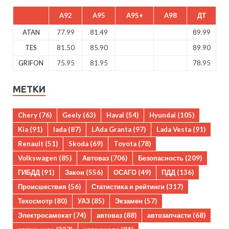
A92
A95
A95+
A98
ДТ
ATAN
77.99
81.49
89.99
TES
81.50
85.90
89.90
GRIFON
75.95
81.95
78.95
МЕТКИ
Chery
(76)
Geely
(63)
Haval
(54)
Hyundai
(105)
Kia
(91)
lada
(87)
LAda Granta
(97)
Lada Vesta
(91)
Renault
(51)
Skoda
(69)
Toyota
(78)
Volkswagen
(85)
Автоваз
(706)
Безопасность
(209)
ГИБДД
(91)
Закон
(556)
ОСАГО
(49)
ПДД
(136)
Происшествия
(56)
Статистика и рейтинги
(317)
Техосмотр
(80)
УАЗ
(85)
Экзамен
(57)
Электросамокат
(74)
автоваз
(88)
автозапчасти
(68)