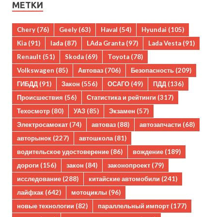
МЕТКИ
Chery
(76)
Geely
(63)
Haval
(54)
Hyundai
(105)
Kia
(91)
lada
(87)
LAda Granta
(97)
Lada Vesta
(91)
Renault
(51)
Skoda
(69)
Toyota
(78)
Volkswagen
(85)
Автоваз
(706)
Безопасность
(209)
ГИБДД
(91)
Закон
(556)
ОСАГО
(49)
ПДД
(136)
Происшествия
(56)
Статистика и рейтинги
(317)
Техосмотр
(80)
УАЗ
(85)
Экзамен
(57)
Электросамокат
(74)
автоваз
(88)
автозапчасти
(68)
авторынок
(227)
автошкола
(81)
водительское удостоверение
(86)
вождение
(189)
дороги
(156)
закон
(84)
законопроект
(79)
исследование
(288)
китайские автомобили
(241)
лайфхак
(642)
мотоциклы
(96)
новые технологии
(82)
параллельный импорт
(177)