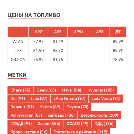
ЦЕНЫ НА ТОПЛИВО
A92
A95
A95+
A98
ДТ
ATAN
77.99
81.49
89.99
TES
81.50
85.90
89.90
GRIFON
75.95
81.95
78.95
МЕТКИ
Chery
(76)
Geely
(63)
Haval
(54)
Hyundai
(105)
Kia
(91)
lada
(87)
LAda Granta
(97)
Lada Vesta
(91)
Renault
(51)
Skoda
(69)
Toyota
(78)
Volkswagen
(85)
Автоваз
(706)
Безопасность
(209)
ГИБДД
(91)
Закон
(556)
ОСАГО
(49)
ПДД
(136)
Происшествия
(56)
Статистика и рейтинги
(317)