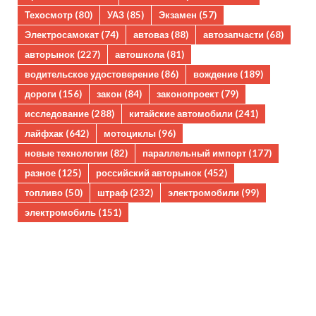
Техосмотр
(80)
УАЗ
(85)
Экзамен
(57)
Электросамокат
(74)
автоваз
(88)
автозапчасти
(68)
авторынок
(227)
автошкола
(81)
водительское удостоверение
(86)
вождение
(189)
дороги
(156)
закон
(84)
законопроект
(79)
исследование
(288)
китайские автомобили
(241)
лайфхак
(642)
мотоциклы
(96)
новые технологии
(82)
параллельный импорт
(177)
разное
(125)
российский авторынок
(452)
топливо
(50)
штраф
(232)
электромобили
(99)
электромобиль
(151)