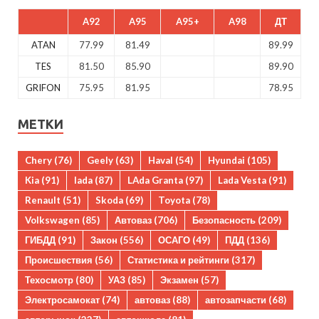
A92
A95
A95+
A98
ДТ
ATAN
77.99
81.49
89.99
TES
81.50
85.90
89.90
GRIFON
75.95
81.95
78.95
МЕТКИ
Chery
(76)
Geely
(63)
Haval
(54)
Hyundai
(105)
Kia
(91)
lada
(87)
LAda Granta
(97)
Lada Vesta
(91)
Renault
(51)
Skoda
(69)
Toyota
(78)
Volkswagen
(85)
Автоваз
(706)
Безопасность
(209)
ГИБДД
(91)
Закон
(556)
ОСАГО
(49)
ПДД
(136)
Происшествия
(56)
Статистика и рейтинги
(317)
Техосмотр
(80)
УАЗ
(85)
Экзамен
(57)
Электросамокат
(74)
автоваз
(88)
автозапчасти
(68)