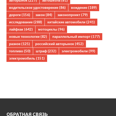
авторынок
(227)
автошкола
(81)
водительское удостоверение
(86)
вождение
(189)
дороги
(156)
закон
(84)
законопроект
(79)
исследование
(288)
китайские автомобили
(241)
лайфхак
(642)
мотоциклы
(96)
новые технологии
(82)
параллельный импорт
(177)
разное
(125)
российский авторынок
(452)
топливо
(50)
штраф
(232)
электромобили
(99)
электромобиль
(151)
ОБРАТНАЯ СВЯЗЬ