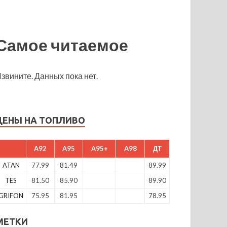
Самое читаемое
звините. Данных пока нет.
ЦЕНЫ НА ТОПЛИВО
A92
A95
A95+
A98
ДТ
ATAN
77.99
81.49
89.99
TES
81.50
85.90
89.90
GRIFON
75.95
81.95
78.95
МЕТКИ