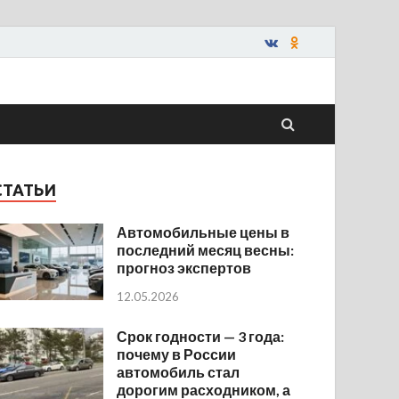
СТАТЬИ
Автомобильные цены в
последний месяц весны:
прогноз экспертов
12.05.2026
Срок годности — 3 года:
почему в России
автомобиль стал
дорогим расходником, а