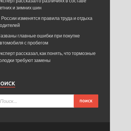
ксперт рассказал о различиях в составе
етних и зимних шин
 России изменятся правила труда и отдыха
одителей
азваны главные ошибки при покупке
втомобиля с пробегом
ксперт рассказал, как понять, что тормозные
олодки требуют замены
ПОИСК