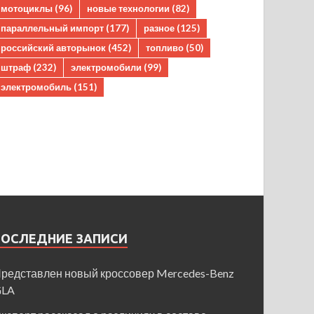
мотоциклы
(96)
новые технологии
(82)
параллельный импорт
(177)
разное
(125)
российский авторынок
(452)
топливо
(50)
штраф
(232)
электромобили
(99)
электромобиль
(151)
ПОСЛЕДНИЕ ЗАПИСИ
редставлен новый кроссовер Mercedes-Benz
GLA