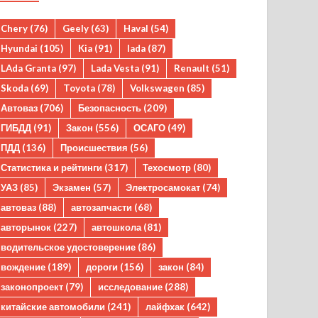
Chery
(76)
Geely
(63)
Haval
(54)
Hyundai
(105)
Kia
(91)
lada
(87)
LAda Granta
(97)
Lada Vesta
(91)
Renault
(51)
Skoda
(69)
Toyota
(78)
Volkswagen
(85)
Автоваз
(706)
Безопасность
(209)
ГИБДД
(91)
Закон
(556)
ОСАГО
(49)
ПДД
(136)
Происшествия
(56)
Статистика и рейтинги
(317)
Техосмотр
(80)
УАЗ
(85)
Экзамен
(57)
Электросамокат
(74)
автоваз
(88)
автозапчасти
(68)
авторынок
(227)
автошкола
(81)
водительское удостоверение
(86)
вождение
(189)
дороги
(156)
закон
(84)
законопроект
(79)
исследование
(288)
китайские автомобили
(241)
лайфхак
(642)