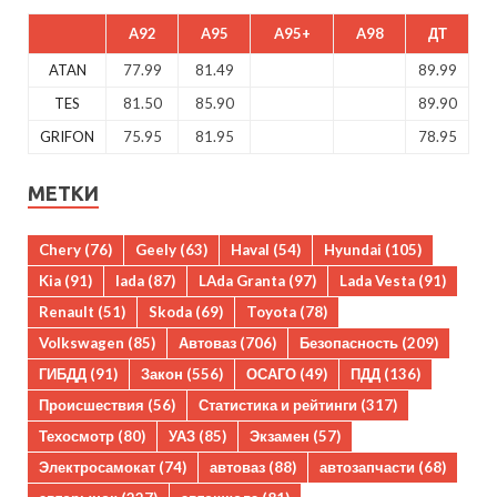
A92
A95
A95+
A98
ДТ
ATAN
77.99
81.49
89.99
TES
81.50
85.90
89.90
GRIFON
75.95
81.95
78.95
МЕТКИ
Chery
(76)
Geely
(63)
Haval
(54)
Hyundai
(105)
Kia
(91)
lada
(87)
LAda Granta
(97)
Lada Vesta
(91)
Renault
(51)
Skoda
(69)
Toyota
(78)
Volkswagen
(85)
Автоваз
(706)
Безопасность
(209)
ГИБДД
(91)
Закон
(556)
ОСАГО
(49)
ПДД
(136)
Происшествия
(56)
Статистика и рейтинги
(317)
Техосмотр
(80)
УАЗ
(85)
Экзамен
(57)
Электросамокат
(74)
автоваз
(88)
автозапчасти
(68)