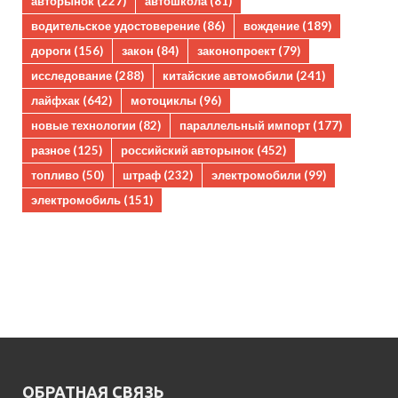
авторынок
(227)
автошкола
(81)
водительское удостоверение
(86)
вождение
(189)
дороги
(156)
закон
(84)
законопроект
(79)
исследование
(288)
китайские автомобили
(241)
лайфхак
(642)
мотоциклы
(96)
новые технологии
(82)
параллельный импорт
(177)
разное
(125)
российский авторынок
(452)
топливо
(50)
штраф
(232)
электромобили
(99)
электромобиль
(151)
ОБРАТНАЯ СВЯЗЬ