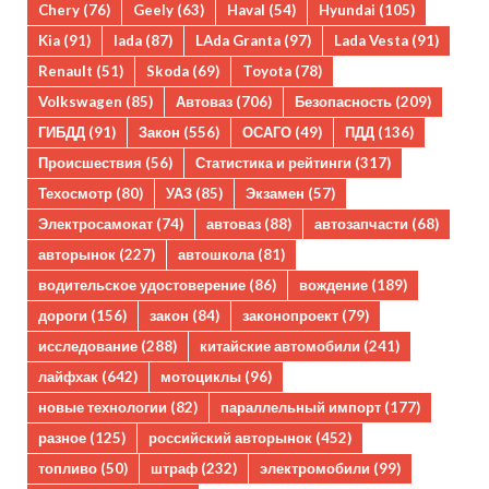
Chery
(76)
Geely
(63)
Haval
(54)
Hyundai
(105)
Kia
(91)
lada
(87)
LAda Granta
(97)
Lada Vesta
(91)
Renault
(51)
Skoda
(69)
Toyota
(78)
Volkswagen
(85)
Автоваз
(706)
Безопасность
(209)
ГИБДД
(91)
Закон
(556)
ОСАГО
(49)
ПДД
(136)
Происшествия
(56)
Статистика и рейтинги
(317)
Техосмотр
(80)
УАЗ
(85)
Экзамен
(57)
Электросамокат
(74)
автоваз
(88)
автозапчасти
(68)
авторынок
(227)
автошкола
(81)
водительское удостоверение
(86)
вождение
(189)
дороги
(156)
закон
(84)
законопроект
(79)
исследование
(288)
китайские автомобили
(241)
лайфхак
(642)
мотоциклы
(96)
новые технологии
(82)
параллельный импорт
(177)
разное
(125)
российский авторынок
(452)
топливо
(50)
штраф
(232)
электромобили
(99)