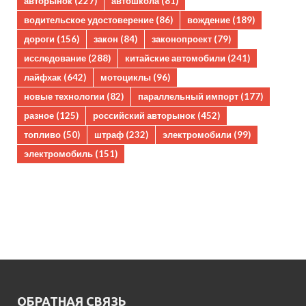
авторынок
(227)
автошкола
(81)
водительское удостоверение
(86)
вождение
(189)
дороги
(156)
закон
(84)
законопроект
(79)
исследование
(288)
китайские автомобили
(241)
лайфхак
(642)
мотоциклы
(96)
новые технологии
(82)
параллельный импорт
(177)
разное
(125)
российский авторынок
(452)
топливо
(50)
штраф
(232)
электромобили
(99)
электромобиль
(151)
ОБРАТНАЯ СВЯЗЬ