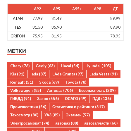
A92
A95
A95+
A98
ДТ
ATAN
77.99
81.49
89.99
TES
81.50
85.90
89.90
GRIFON
75.95
81.95
78.95
МЕТКИ
Chery
(76)
Geely
(63)
Haval
(54)
Hyundai
(105)
Kia
(91)
lada
(87)
LAda Granta
(97)
Lada Vesta
(91)
Renault
(51)
Skoda
(69)
Toyota
(78)
Volkswagen
(85)
Автоваз
(706)
Безопасность
(209)
ГИБДД
(91)
Закон
(556)
ОСАГО
(49)
ПДД
(136)
Происшествия
(56)
Статистика и рейтинги
(317)
Техосмотр
(80)
УАЗ
(85)
Экзамен
(57)
Электросамокат
(74)
автоваз
(88)
автозапчасти
(68)