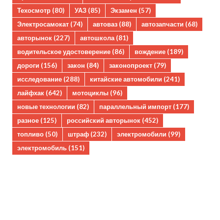
Техосмотр
(80)
УАЗ
(85)
Экзамен
(57)
Электросамокат
(74)
автоваз
(88)
автозапчасти
(68)
авторынок
(227)
автошкола
(81)
водительское удостоверение
(86)
вождение
(189)
дороги
(156)
закон
(84)
законопроект
(79)
исследование
(288)
китайские автомобили
(241)
лайфхак
(642)
мотоциклы
(96)
новые технологии
(82)
параллельный импорт
(177)
разное
(125)
российский авторынок
(452)
топливо
(50)
штраф
(232)
электромобили
(99)
электромобиль
(151)