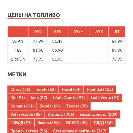
ЦЕНЫ НА ТОПЛИВО
A92
A95
A95+
A98
ДТ
ATAN
77.99
81.49
89.99
TES
81.50
85.90
89.90
GRIFON
75.95
81.95
78.95
МЕТКИ
Chery
(76)
Geely
(63)
Haval
(54)
Hyundai
(105)
Kia
(91)
lada
(87)
LAda Granta
(97)
Lada Vesta
(91)
Renault
(51)
Skoda
(69)
Toyota
(78)
Volkswagen
(85)
Автоваз
(706)
Безопасность
(209)
ГИБДД
(91)
Закон
(556)
ОСАГО
(49)
ПДД
(136)
Происшествия
(56)
Статистика и рейтинги
(317)