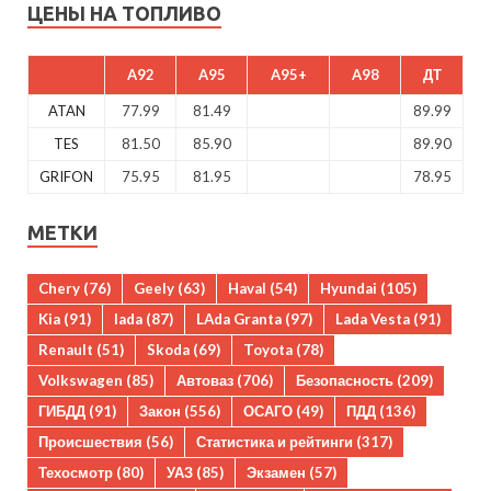
ЦЕНЫ НА ТОПЛИВО
A92
A95
A95+
A98
ДТ
ATAN
77.99
81.49
89.99
TES
81.50
85.90
89.90
GRIFON
75.95
81.95
78.95
МЕТКИ
Chery
(76)
Geely
(63)
Haval
(54)
Hyundai
(105)
Kia
(91)
lada
(87)
LAda Granta
(97)
Lada Vesta
(91)
Renault
(51)
Skoda
(69)
Toyota
(78)
Volkswagen
(85)
Автоваз
(706)
Безопасность
(209)
ГИБДД
(91)
Закон
(556)
ОСАГО
(49)
ПДД
(136)
Происшествия
(56)
Статистика и рейтинги
(317)
Техосмотр
(80)
УАЗ
(85)
Экзамен
(57)