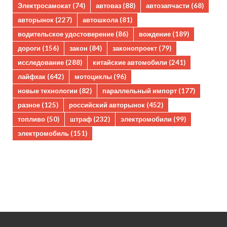
Электросамокат
(74)
автоваз
(88)
автозапчасти
(68)
авторынок
(227)
автошкола
(81)
водительское удостоверение
(86)
вождение
(189)
дороги
(156)
закон
(84)
законопроект
(79)
исследование
(288)
китайские автомобили
(241)
лайфхак
(642)
мотоциклы
(96)
новые технологии
(82)
параллельный импорт
(177)
разное
(125)
российский авторынок
(452)
топливо
(50)
штраф
(232)
электромобили
(99)
электромобиль
(151)