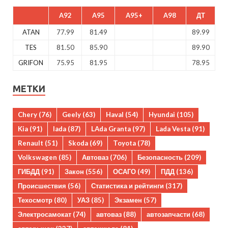
A92
A95
A95+
A98
ДТ
ATAN
77.99
81.49
89.99
TES
81.50
85.90
89.90
GRIFON
75.95
81.95
78.95
МЕТКИ
Chery
(76)
Geely
(63)
Haval
(54)
Hyundai
(105)
Kia
(91)
lada
(87)
LAda Granta
(97)
Lada Vesta
(91)
Renault
(51)
Skoda
(69)
Toyota
(78)
Volkswagen
(85)
Автоваз
(706)
Безопасность
(209)
ГИБДД
(91)
Закон
(556)
ОСАГО
(49)
ПДД
(136)
Происшествия
(56)
Статистика и рейтинги
(317)
Техосмотр
(80)
УАЗ
(85)
Экзамен
(57)
Электросамокат
(74)
автоваз
(88)
автозапчасти
(68)