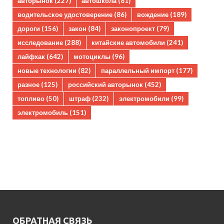
авторынок
(227)
автошкола
(81)
водительское удостоверение
(86)
вождение
(189)
дороги
(156)
закон
(84)
законопроект
(79)
исследование
(288)
китайские автомобили
(241)
лайфхак
(642)
мотоциклы
(96)
новые технологии
(82)
параллельный импорт
(177)
разное
(125)
российский авторынок
(452)
топливо
(50)
штраф
(232)
электромобили
(99)
электромобиль
(151)
ОБРАТНАЯ СВЯЗЬ