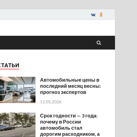
СТАТЬИ
Автомобильные цены в
последний месяц весны:
прогноз экспертов
12.05.2026
Срок годности — 3 года:
почему в России
автомобиль стал
дорогим расходником, а