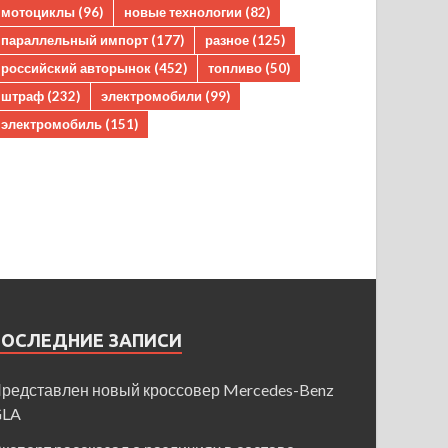
мотоциклы
(96)
новые технологии
(82)
параллельный импорт
(177)
разное
(125)
российский авторынок
(452)
топливо
(50)
штраф
(232)
электромобили
(99)
электромобиль
(151)
ПОСЛЕДНИЕ ЗАПИСИ
редставлен новый кроссовер Mercedes-Benz
GLA