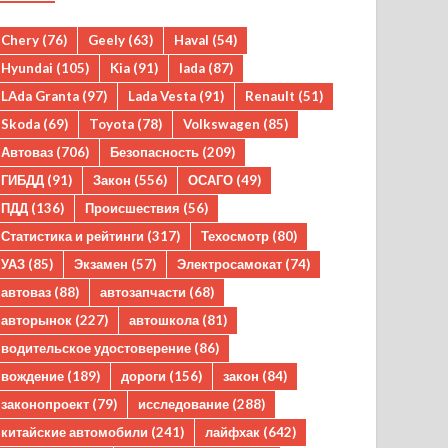
Chery
(76)
Geely
(63)
Haval
(54)
Hyundai
(105)
Kia
(91)
lada
(87)
LAda Granta
(97)
Lada Vesta
(91)
Renault
(51)
Skoda
(69)
Toyota
(78)
Volkswagen
(85)
Автоваз
(706)
Безопасность
(209)
ГИБДД
(91)
Закон
(556)
ОСАГО
(49)
ПДД
(136)
Происшествия
(56)
Статистика и рейтинги
(317)
Техосмотр
(80)
УАЗ
(85)
Экзамен
(57)
Электросамокат
(74)
автоваз
(88)
автозапчасти
(68)
авторынок
(227)
автошкола
(81)
водительское удостоверение
(86)
вождение
(189)
дороги
(156)
закон
(84)
законопроект
(79)
исследование
(288)
китайские автомобили
(241)
лайфхак
(642)