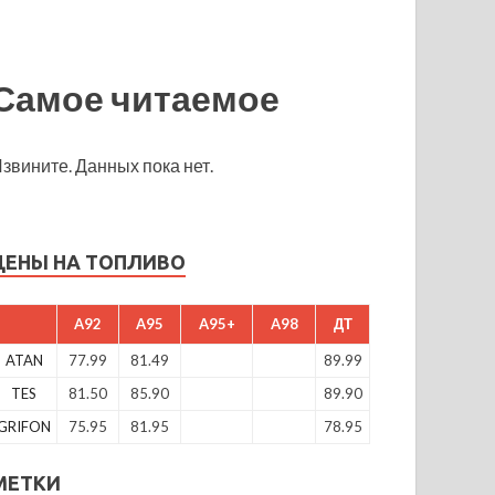
Самое читаемое
звините. Данных пока нет.
ЦЕНЫ НА ТОПЛИВО
A92
A95
A95+
A98
ДТ
ATAN
77.99
81.49
89.99
TES
81.50
85.90
89.90
GRIFON
75.95
81.95
78.95
МЕТКИ