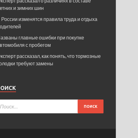
ксперт рассказал о различиях в составе
етних и зимних шин
 России изменятся правила труда и отдыха
одителей
азваны главные ошибки при покупке
втомобиля с пробегом
ксперт рассказал, как понять, что тормозные
олодки требуют замены
ПОИСК