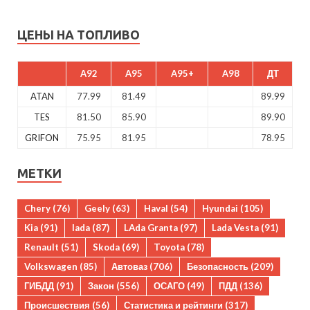
ЦЕНЫ НА ТОПЛИВО
A92
A95
A95+
A98
ДТ
ATAN
77.99
81.49
89.99
TES
81.50
85.90
89.90
GRIFON
75.95
81.95
78.95
МЕТКИ
Chery
(76)
Geely
(63)
Haval
(54)
Hyundai
(105)
Kia
(91)
lada
(87)
LAda Granta
(97)
Lada Vesta
(91)
Renault
(51)
Skoda
(69)
Toyota
(78)
Volkswagen
(85)
Автоваз
(706)
Безопасность
(209)
ГИБДД
(91)
Закон
(556)
ОСАГО
(49)
ПДД
(136)
Происшествия
(56)
Статистика и рейтинги
(317)