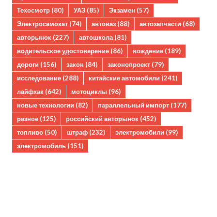
Техосмотр
(80)
УАЗ
(85)
Экзамен
(57)
Электросамокат
(74)
автоваз
(88)
автозапчасти
(68)
авторынок
(227)
автошкола
(81)
водительское удостоверение
(86)
вождение
(189)
дороги
(156)
закон
(84)
законопроект
(79)
исследование
(288)
китайские автомобили
(241)
лайфхак
(642)
мотоциклы
(96)
новые технологии
(82)
параллельный импорт
(177)
разное
(125)
российский авторынок
(452)
топливо
(50)
штраф
(232)
электромобили
(99)
электромобиль
(151)