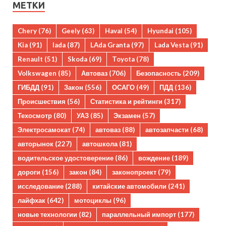
МЕТКИ
Chery
(76)
Geely
(63)
Haval
(54)
Hyundai
(105)
Kia
(91)
lada
(87)
LAda Granta
(97)
Lada Vesta
(91)
Renault
(51)
Skoda
(69)
Toyota
(78)
Volkswagen
(85)
Автоваз
(706)
Безопасность
(209)
ГИБДД
(91)
Закон
(556)
ОСАГО
(49)
ПДД
(136)
Происшествия
(56)
Статистика и рейтинги
(317)
Техосмотр
(80)
УАЗ
(85)
Экзамен
(57)
Электросамокат
(74)
автоваз
(88)
автозапчасти
(68)
авторынок
(227)
автошкола
(81)
водительское удостоверение
(86)
вождение
(189)
дороги
(156)
закон
(84)
законопроект
(79)
исследование
(288)
китайские автомобили
(241)
лайфхак
(642)
мотоциклы
(96)
новые технологии
(82)
параллельный импорт
(177)