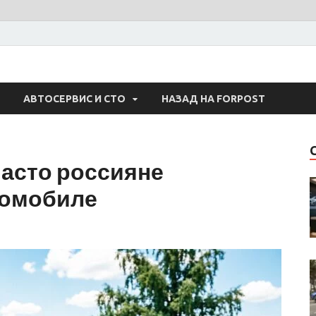
 Авто
АВТОСЕРВИС И СТО
НАЗАД НА FORPOST
часто россияне
томобиле