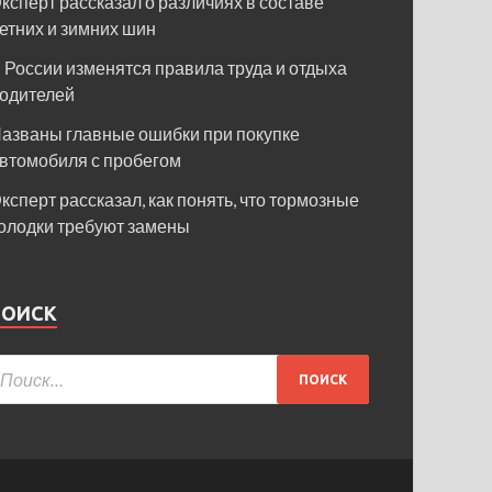
ксперт рассказал о различиях в составе
етних и зимних шин
 России изменятся правила труда и отдыха
одителей
азваны главные ошибки при покупке
втомобиля с пробегом
ксперт рассказал, как понять, что тормозные
олодки требуют замены
ПОИСК