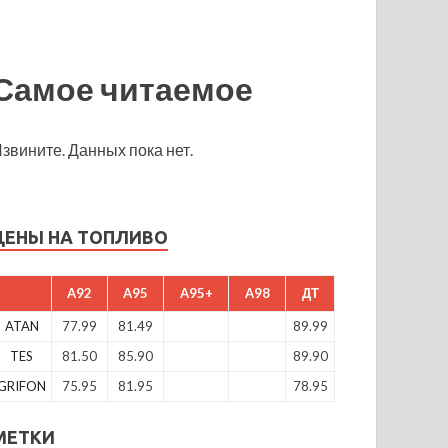
Самое читаемое
звините. Данных пока нет.
ЦЕНЫ НА ТОПЛИВО
A92
A95
A95+
A98
ДТ
ATAN
77.99
81.49
89.99
TES
81.50
85.90
89.90
GRIFON
75.95
81.95
78.95
МЕТКИ