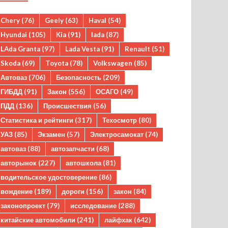
Chery
(76)
Geely
(63)
Haval
(54)
Hyundai
(105)
Kia
(91)
lada
(87)
LAda Granta
(97)
Lada Vesta
(91)
Renault
(51)
Skoda
(69)
Toyota
(78)
Volkswagen
(85)
Автоваз
(706)
Безопасность
(209)
ГИБДД
(91)
Закон
(556)
ОСАГО
(49)
ПДД
(136)
Происшествия
(56)
Статистика и рейтинги
(317)
Техосмотр
(80)
УАЗ
(85)
Экзамен
(57)
Электросамокат
(74)
автоваз
(88)
автозапчасти
(68)
авторынок
(227)
автошкола
(81)
водительское удостоверение
(86)
вождение
(189)
дороги
(156)
закон
(84)
законопроект
(79)
исследование
(288)
китайские автомобили
(241)
лайфхак
(642)