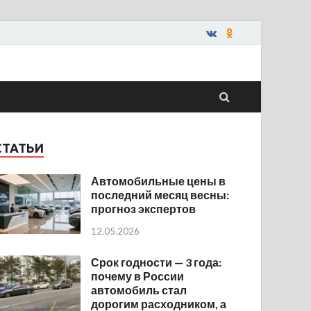
СТАТЬИ
Автомобильные цены в
последний месяц весны:
прогноз экспертов
12.05.2026
Срок годности — 3 года:
почему в России
автомобиль стал
дорогим расходником, а