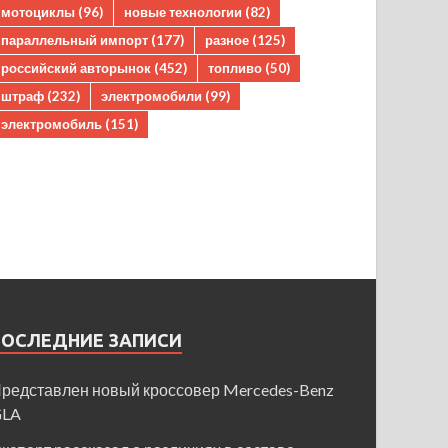
мотоциклы
(96)
новые технологии
(82)
параллельный импорт
(177)
разное
(125)
российский авторынок
(452)
топливо
(50)
штраф
(232)
электромобили
(99)
электромобиль
(151)
ПОСЛЕДНИЕ ЗАПИСИ
редставлен новый кроссовер Mercedes-Benz
GLA