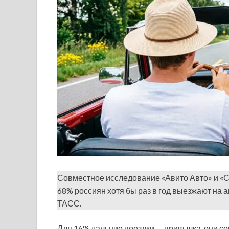
Совместное исследование «Авито Авто» и «Са
68% россиян хотя бы раз в год выезжают на а
ТАСС.
Для 16% дальние поездки — привычка, они сов