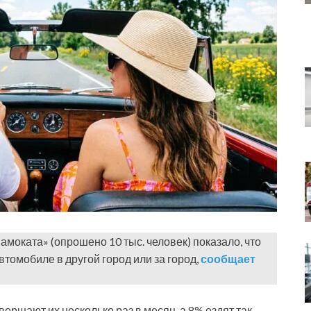
моката» (опрошено 10 тыс. человек) показало, что
втомобиле в другой город или за город,
сообщает
ершают их несколько раз в месяц, а 8% ездят так