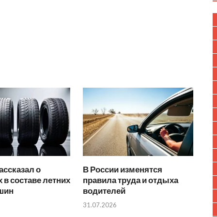
ассказал о
В России изменятся
 в составе летних
правила труда и отдыха
 шин
водителей
31.07.2026