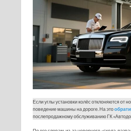
Если углы установки колёс отклоняются от н
поведение машины на дороге. На это
обрат
послепродажному обслуживанию ГК «Автодом»
По его словам, из-за неверного «схода-разв