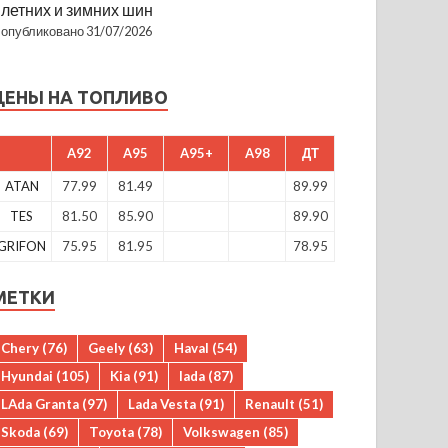
летних и зимних шин
опубликовано 31/07/2026
ЦЕНЫ НА ТОПЛИВО
A92
A95
A95+
A98
ДТ
ATAN
77.99
81.49
89.99
TES
81.50
85.90
89.90
GRIFON
75.95
81.95
78.95
МЕТКИ
Chery
(76)
Geely
(63)
Haval
(54)
Hyundai
(105)
Kia
(91)
lada
(87)
LAda Granta
(97)
Lada Vesta
(91)
Renault
(51)
Skoda
(69)
Toyota
(78)
Volkswagen
(85)