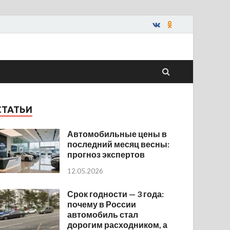
СТАТЬИ
Автомобильные цены в
последний месяц весны:
прогноз экспертов
12.05.2026
Срок годности — 3 года:
почему в России
автомобиль стал
дорогим расходником, а