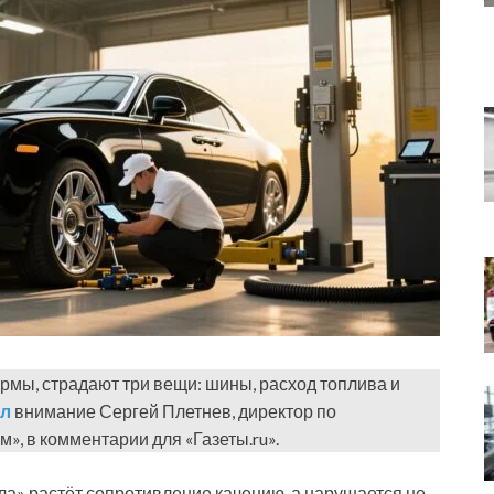
ормы, страдают три вещи: шины, расход топлива и
ил
внимание Сергей Плетнев, директор по
, в комментарии для «Газеты.ru».
ала» растёт сопротивление качению, а нарушается не