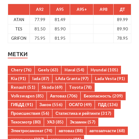
A92
A95
A95+
A98
ДТ
ATAN
77.99
81.49
89.99
TES
81.50
85.90
89.90
GRIFON
75.95
81.95
78.95
МЕТКИ
Chery
(76)
Geely
(63)
Haval
(54)
Hyundai
(105)
Kia
(91)
lada
(87)
LAda Granta
(97)
Lada Vesta
(91)
Renault
(51)
Skoda
(69)
Toyota
(78)
Volkswagen
(85)
Автоваз
(706)
Безопасность
(209)
ГИБДД
(91)
Закон
(556)
ОСАГО
(49)
ПДД
(136)
Происшествия
(56)
Статистика и рейтинги
(317)
Техосмотр
(80)
УАЗ
(85)
Экзамен
(57)
Электросамокат
(74)
автоваз
(88)
автозапчасти
(68)