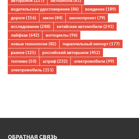
авторынок
(227)
автошкола
(81)
водительское удостоверение
(86)
вождение
(189)
дороги
(156)
закон
(84)
законопроект
(79)
исследование
(288)
китайские автомобили
(241)
лайфхак
(642)
мотоциклы
(96)
новые технологии
(82)
параллельный импорт
(177)
разное
(125)
российский авторынок
(452)
топливо
(50)
штраф
(232)
электромобили
(99)
электромобиль
(151)
ОБРАТНАЯ СВЯЗЬ