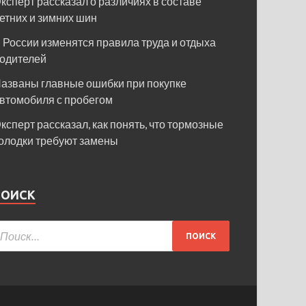
ксперт рассказал о различиях в составе
етних и зимних шин
 России изменятся правила труда и отдыха
одителей
азваны главные ошибки при покупке
втомобиля с пробегом
ксперт рассказал, как понять, что тормозные
олодки требуют замены
ПОИСК