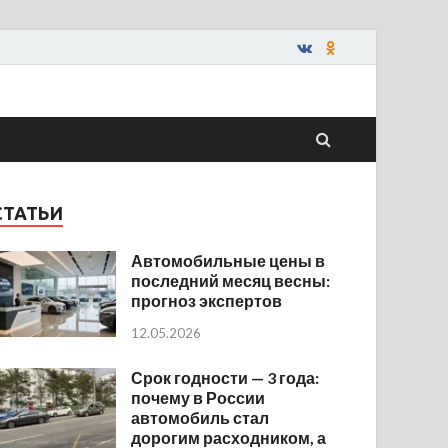
СТАТЬИ
Автомобильные цены в
последний месяц весны:
прогноз экспертов
12.05.2026
Срок годности — 3 года:
почему в России
автомобиль стал
дорогим расходником, а