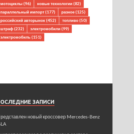
мотоциклы
(96)
новые технологии
(82)
параллельный импорт
(177)
разное
(125)
российский авторынок
(452)
топливо
(50)
штраф
(232)
электромобили
(99)
электромобиль
(151)
ПОСЛЕДНИЕ ЗАПИСИ
редставлен новый кроссовер Mercedes-Benz
GLA