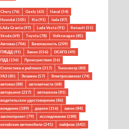
Chery
(76)
Geely
(63)
Haval
(54)
Hyundai
(105)
Kia
(91)
lada
(87)
LAda Granta
(97)
Lada Vesta
(91)
Renault
(51)
Skoda
(69)
Toyota
(78)
Volkswagen
(85)
Автоваз
(706)
Безопасность
(209)
ГИБДД
(91)
Закон
(556)
ОСАГО
(49)
ПДД
(136)
Происшествия
(56)
Статистика и рейтинги
(317)
Техосмотр
(80)
УАЗ
(85)
Экзамен
(57)
Электросамокат
(74)
автоваз
(88)
автозапчасти
(68)
авторынок
(227)
автошкола
(81)
водительское удостоверение
(86)
вождение
(189)
дороги
(156)
закон
(84)
законопроект
(79)
исследование
(288)
китайские автомобили
(241)
лайфхак
(642)