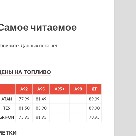
Самое читаемое
звините. Данных пока нет.
ЦЕНЫ НА ТОПЛИВО
A92
A95
A95+
A98
ДТ
ATAN
77.99
81.49
89.99
TES
81.50
85.90
89.90
GRIFON
75.95
81.95
78.95
МЕТКИ