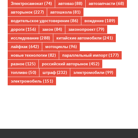
Электросамокат
(74)
автоваз
(88)
автозапчасти
(68)
авторынок
(227)
автошкола
(81)
водительское удостоверение
(86)
вождение
(189)
дороги
(156)
закон
(84)
законопроект
(79)
исследование
(288)
китайские автомобили
(241)
лайфхак
(642)
мотоциклы
(96)
новые технологии
(82)
параллельный импорт
(177)
разное
(125)
российский авторынок
(452)
топливо
(50)
штраф
(232)
электромобили
(99)
электромобиль
(151)