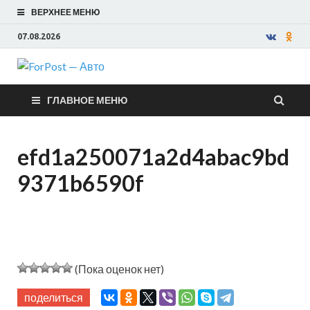
ВЕРХНЕЕ МЕНЮ
07.08.2026
ForPost —
ГЛАВНОЕ МЕНЮ
Авто
efd1a250071a2d4abac9bd
9371b6590f
(Пока оценок нет)
поделиться