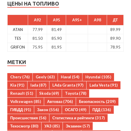
ЦЕНЫ НА ТОПЛИВО
A92
A95
A95+
A98
ДТ
ATAN
77.99
81.49
89.99
TES
81.50
85.90
89.90
GRIFON
75.95
81.95
78.95
МЕТКИ
Chery
(76)
Geely
(63)
Haval
(54)
Hyundai
(105)
Kia
(91)
lada
(87)
LAda Granta
(97)
Lada Vesta
(91)
Renault
(51)
Skoda
(69)
Toyota
(78)
Volkswagen
(85)
Автоваз
(706)
Безопасность
(209)
ГИБДД
(91)
Закон
(556)
ОСАГО
(49)
ПДД
(136)
Происшествия
(56)
Статистика и рейтинги
(317)
Техосмотр
(80)
УАЗ
(85)
Экзамен
(57)