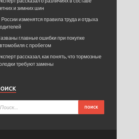
ксперт рассказал о различиях в составе
етних и зимних шин
 России изменятся правила труда и отдыха
одителей
азваны главные ошибки при покупке
втомобиля с пробегом
ксперт рассказал, как понять, что тормозные
олодки требуют замены
ПОИСК