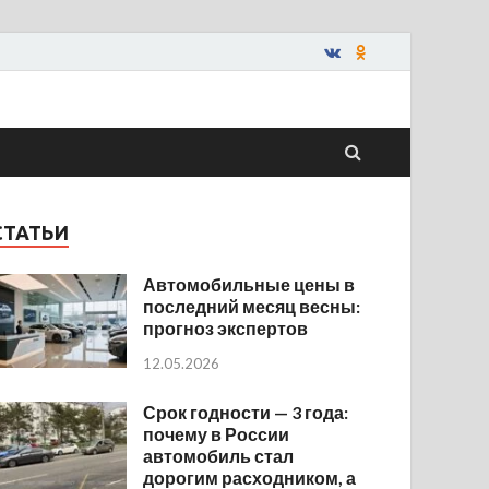
СТАТЬИ
Автомобильные цены в
последний месяц весны:
прогноз экспертов
12.05.2026
Срок годности — 3 года:
почему в России
автомобиль стал
дорогим расходником, а