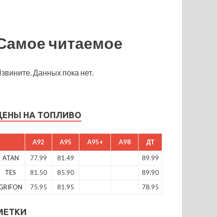
Самое читаемое
звините. Данных пока нет.
ЦЕНЫ НА ТОПЛИВО
A92
A95
A95+
A98
ДТ
ATAN
77.99
81.49
89.99
TES
81.50
85.90
89.90
GRIFON
75.95
81.95
78.95
МЕТКИ