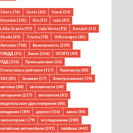
Chery
(76)
Geely
(63)
Haval
(54)
Hyundai
(105)
Kia
(91)
lada
(87)
LAda Granta
(97)
Lada Vesta
(91)
Renault
(51)
Skoda
(69)
Toyota
(78)
Volkswagen
(85)
Автоваз
(706)
Безопасность
(209)
ГИБДД
(91)
Закон
(556)
ОСАГО
(49)
ПДД
(136)
Происшествия
(56)
Статистика и рейтинги
(317)
Техосмотр
(80)
УАЗ
(85)
Экзамен
(57)
Электросамокат
(74)
автоваз
(88)
автозапчасти
(68)
авторынок
(227)
автошкола
(81)
водительское удостоверение
(86)
вождение
(189)
дороги
(156)
закон
(84)
законопроект
(79)
исследование
(288)
китайские автомобили
(241)
лайфхак
(642)