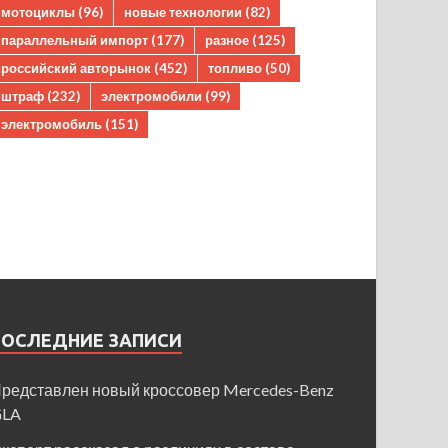
мотоциклы
(96)
новые технологии
(82)
параллельный импорт
(177)
разное
(125)
российский авторынок
(452)
топливо
(50)
штраф
(232)
электромобили
(99)
электромобиль
(151)
ПОСЛЕДНИЕ ЗАПИСИ
редставлен новый кроссовер Mercedes-Benz
GLA