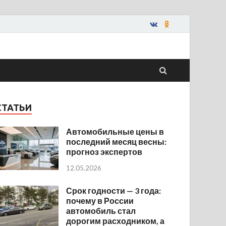
СТАТЬИ
Автомобильные цены в
последний месяц весны:
прогноз экспертов
12.05.2026
Срок годности — 3 года:
почему в России
автомобиль стал
дорогим расходником, а