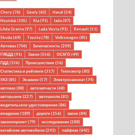
Chery
(76)
Geely
(63)
Haval
(54)
Hyundai
(105)
Kia
(91)
lada
(87)
LAda Granta
(97)
Lada Vesta
(91)
Renault
(51)
Skoda
(69)
Toyota
(78)
Volkswagen
(85)
Автоваз
(706)
Безопасность
(209)
ГИБДД
(91)
Закон
(556)
ОСАГО
(49)
ПДД
(136)
Происшествия
(56)
Статистика и рейтинги
(317)
Техосмотр
(80)
УАЗ
(85)
Экзамен
(57)
Электросамокат
(74)
автоваз
(88)
автозапчасти
(68)
авторынок
(227)
автошкола
(81)
водительское удостоверение
(86)
вождение
(189)
дороги
(156)
закон
(84)
законопроект
(79)
исследование
(288)
китайские автомобили
(241)
лайфхак
(642)