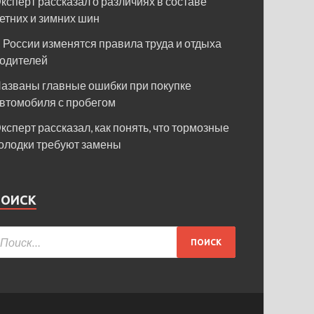
ксперт рассказал о различиях в составе
етних и зимних шин
 России изменятся правила труда и отдыха
одителей
азваны главные ошибки при покупке
втомобиля с пробегом
ксперт рассказал, как понять, что тормозные
олодки требуют замены
ПОИСК