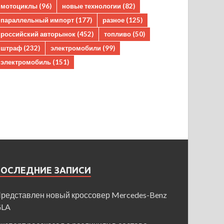
мотоциклы
(96)
новые технологии
(82)
параллельный импорт
(177)
разное
(125)
российский авторынок
(452)
топливо
(50)
штраф
(232)
электромобили
(99)
электромобиль
(151)
ПОСЛЕДНИЕ ЗАПИСИ
редставлен новый кроссовер Mercedes-Benz
GLA