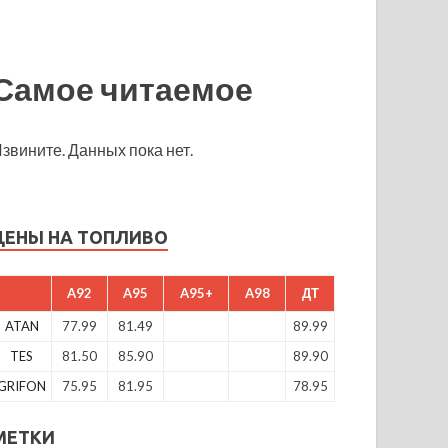
Самое читаемое
звините. Данных пока нет.
ЦЕНЫ НА ТОПЛИВО
A92
A95
A95+
A98
ДТ
ATAN
77.99
81.49
89.99
TES
81.50
85.90
89.90
GRIFON
75.95
81.95
78.95
МЕТКИ