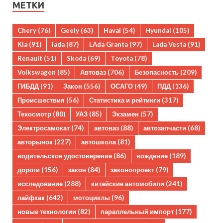
МЕТКИ
Chery
(76)
Geely
(63)
Haval
(54)
Hyundai
(105)
Kia
(91)
lada
(87)
LAda Granta
(97)
Lada Vesta
(91)
Renault
(51)
Skoda
(69)
Toyota
(78)
Volkswagen
(85)
Автоваз
(706)
Безопасность
(209)
ГИБДД
(91)
Закон
(556)
ОСАГО
(49)
ПДД
(136)
Происшествия
(56)
Статистика и рейтинги
(317)
Техосмотр
(80)
УАЗ
(85)
Экзамен
(57)
Электросамокат
(74)
автоваз
(88)
автозапчасти
(68)
авторынок
(227)
автошкола
(81)
водительское удостоверение
(86)
вождение
(189)
дороги
(156)
закон
(84)
законопроект
(79)
исследование
(288)
китайские автомобили
(241)
лайфхак
(642)
мотоциклы
(96)
новые технологии
(82)
параллельный импорт
(177)