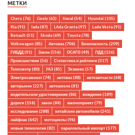
МЕТКИ
Chery
(76)
Geely
(63)
Haval
(54)
Hyundai
(105)
Kia
(91)
lada
(87)
LAda Granta
(97)
Lada Vesta
(91)
Renault
(51)
Skoda
(69)
Toyota
(78)
Volkswagen
(85)
Автоваз
(706)
Безопасность
(209)
ГИБДД
(91)
Закон
(556)
ОСАГО
(49)
ПДД
(136)
Происшествия
(56)
Статистика и рейтинги
(317)
Техосмотр
(80)
УАЗ
(85)
Экзамен
(57)
Электросамокат
(74)
автоваз
(88)
автозапчасти
(68)
авторынок
(227)
автошкола
(81)
водительское удостоверение
(86)
вождение
(189)
дороги
(156)
закон
(84)
законопроект
(79)
исследование
(288)
китайские автомобили
(241)
лайфхак
(642)
мотоциклы
(96)
новые технологии
(82)
параллельный импорт
(177)