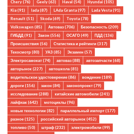
Chery
(76)
Geely
(63)
Haval
(54)
Hyundai
(105)
Kia
(91)
lada
(87)
LAda Granta
(97)
Lada Vesta
(91)
Renault
(51)
Skoda
(69)
Toyota
(78)
Volkswagen
(85)
Автоваз
(706)
Безопасность
(209)
ГИБДД
(91)
Закон
(556)
ОСАГО
(49)
ПДД
(136)
Происшествия
(56)
Статистика и рейтинги
(317)
Техосмотр
(80)
УАЗ
(85)
Экзамен
(57)
Электросамокат
(74)
автоваз
(88)
автозапчасти
(68)
авторынок
(227)
автошкола
(81)
водительское удостоверение
(86)
вождение
(189)
дороги
(156)
закон
(84)
законопроект
(79)
исследование
(288)
китайские автомобили
(241)
лайфхак
(642)
мотоциклы
(96)
новые технологии
(82)
параллельный импорт
(177)
разное
(125)
российский авторынок
(452)
топливо
(50)
штраф
(232)
электромобили
(99)