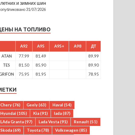
летних и зимних шин
опубликовано 31/07/2026
ЦЕНЫ НА ТОПЛИВО
A92
A95
A95+
A98
ДТ
ATAN
77.99
81.49
89.99
TES
81.50
85.90
89.90
GRIFON
75.95
81.95
78.95
МЕТКИ
Chery
(76)
Geely
(63)
Haval
(54)
Hyundai
(105)
Kia
(91)
lada
(87)
LAda Granta
(97)
Lada Vesta
(91)
Renault
(51)
Skoda
(69)
Toyota
(78)
Volkswagen
(85)