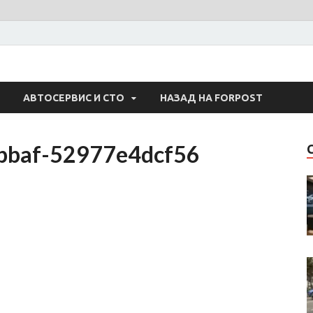
 Авто
АВТОСЕРВИС И СТО
НАЗАД НА FORPOST
bbaf-52977e4dcf56