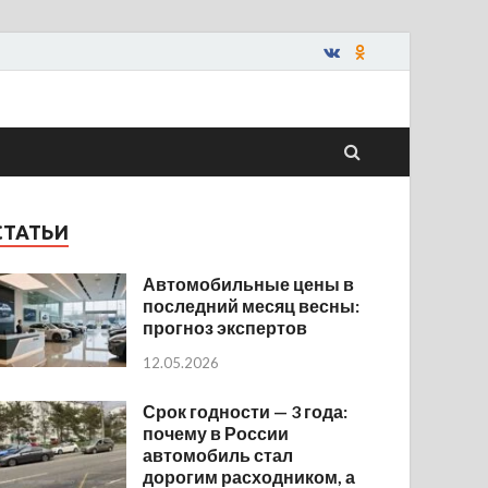
СТАТЬИ
Автомобильные цены в
последний месяц весны:
прогноз экспертов
12.05.2026
Срок годности — 3 года:
почему в России
автомобиль стал
дорогим расходником, а