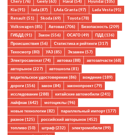
Chery
(76)
Geely
(63)
Haval
(54)
Hyundai
(105)
Kia
(91)
lada
(87)
LAda Granta
(97)
Lada Vesta
(91)
Renault
(51)
Skoda
(69)
Toyota
(78)
Volkswagen
(85)
Автоваз
(706)
Безопасность
(209)
ГИБДД
(91)
Закон
(556)
ОСАГО
(49)
ПДД
(136)
Происшествия
(56)
Статистика и рейтинги
(317)
Техосмотр
(80)
УАЗ
(85)
Экзамен
(57)
Электросамокат
(74)
автоваз
(88)
автозапчасти
(68)
авторынок
(227)
автошкола
(81)
водительское удостоверение
(86)
вождение
(189)
дороги
(156)
закон
(84)
законопроект
(79)
исследование
(288)
китайские автомобили
(241)
лайфхак
(642)
мотоциклы
(96)
новые технологии
(82)
параллельный импорт
(177)
разное
(125)
российский авторынок
(452)
топливо
(50)
штраф
(232)
электромобили
(99)