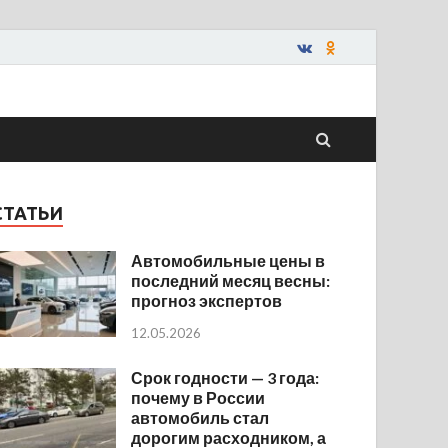
СТАТЬИ
Автомобильные цены в
последний месяц весны:
прогноз экспертов
12.05.2026
Срок годности — 3 года:
почему в России
автомобиль стал
дорогим расходником, а