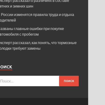
ксперт рассказал о различиях в составе
етних и зимних шин
 России изменятся правила труда и отдыха
одителей
азваны главные ошибки при покупке
втомобиля с пробегом
ксперт рассказал, как понять, что тормозные
олодки требуют замены
ПОИСК