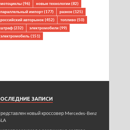
мотоциклы
(96)
новые технологии
(82)
параллельный импорт
(177)
разное
(125)
российский авторынок
(452)
топливо
(50)
штраф
(232)
электромобили
(99)
электромобиль
(151)
ПОСЛЕДНИЕ ЗАПИСИ
редставлен новый кроссовер Mercedes-Benz
GLA