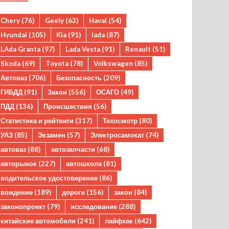
Chery
(76)
Geely
(63)
Haval
(54)
Hyundai
(105)
Kia
(91)
lada
(87)
LAda Granta
(97)
Lada Vesta
(91)
Renault
(51)
Skoda
(69)
Toyota
(78)
Volkswagen
(85)
Автоваз
(706)
Безопасность
(209)
ГИБДД
(91)
Закон
(556)
ОСАГО
(49)
ПДД
(136)
Происшествия
(56)
Статистика и рейтинги
(317)
Техосмотр
(80)
УАЗ
(85)
Экзамен
(57)
Электросамокат
(74)
автоваз
(88)
автозапчасти
(68)
авторынок
(227)
автошкола
(81)
водительское удостоверение
(86)
вождение
(189)
дороги
(156)
закон
(84)
законопроект
(79)
исследование
(288)
китайские автомобили
(241)
лайфхак
(642)