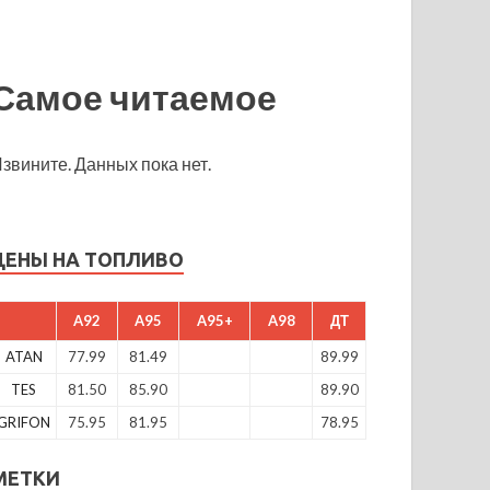
Самое читаемое
звините. Данных пока нет.
ЦЕНЫ НА ТОПЛИВО
A92
A95
A95+
A98
ДТ
ATAN
77.99
81.49
89.99
TES
81.50
85.90
89.90
GRIFON
75.95
81.95
78.95
МЕТКИ