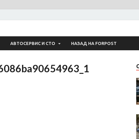
 Авто
АВТОСЕРВИС И СТО
НАЗАД НА FORPOST
6086ba90654963_1