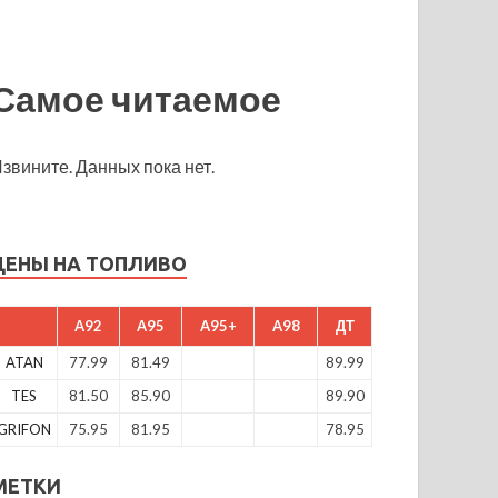
Самое читаемое
звините. Данных пока нет.
ЦЕНЫ НА ТОПЛИВО
A92
A95
A95+
A98
ДТ
ATAN
77.99
81.49
89.99
TES
81.50
85.90
89.90
GRIFON
75.95
81.95
78.95
МЕТКИ