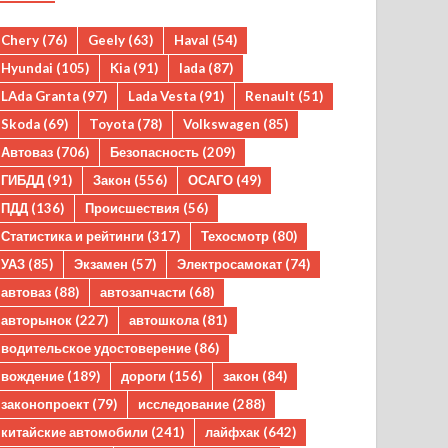
Chery
(76)
Geely
(63)
Haval
(54)
Hyundai
(105)
Kia
(91)
lada
(87)
LAda Granta
(97)
Lada Vesta
(91)
Renault
(51)
Skoda
(69)
Toyota
(78)
Volkswagen
(85)
Автоваз
(706)
Безопасность
(209)
ГИБДД
(91)
Закон
(556)
ОСАГО
(49)
ПДД
(136)
Происшествия
(56)
Статистика и рейтинги
(317)
Техосмотр
(80)
УАЗ
(85)
Экзамен
(57)
Электросамокат
(74)
автоваз
(88)
автозапчасти
(68)
авторынок
(227)
автошкола
(81)
водительское удостоверение
(86)
вождение
(189)
дороги
(156)
закон
(84)
законопроект
(79)
исследование
(288)
китайские автомобили
(241)
лайфхак
(642)