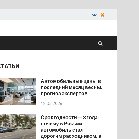
СТАТЬИ
Автомобильные цены в
последний месяц весны:
прогноз экспертов
12.05.2026
Срок годности — 3 года:
почему в России
автомобиль стал
дорогим расходником, а