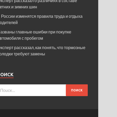
ксперт рассказал о различиях в составе
етних и зимних шин
 России изменятся правила труда и отдыха
одителей
азваны главные ошибки при покупке
втомобиля с пробегом
ксперт рассказал, как понять, что тормозные
олодки требуют замены
ПОИСК