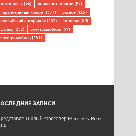
мотоциклы
(96)
новые технологии
(82)
параллельный импорт
(177)
разное
(125)
российский авторынок
(452)
топливо
(50)
штраф
(232)
электромобили
(99)
электромобиль
(151)
ПОСЛЕДНИЕ ЗАПИСИ
редставлен новый кроссовер Mercedes-Benz
GLA