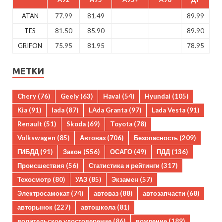
ATAN
77.99
81.49
89.99
TES
81.50
85.90
89.90
GRIFON
75.95
81.95
78.95
МЕТКИ
Chery
(76)
Geely
(63)
Haval
(54)
Hyundai
(105)
Kia
(91)
lada
(87)
LAda Granta
(97)
Lada Vesta
(91)
Renault
(51)
Skoda
(69)
Toyota
(78)
Volkswagen
(85)
Автоваз
(706)
Безопасность
(209)
ГИБДД
(91)
Закон
(556)
ОСАГО
(49)
ПДД
(136)
Происшествия
(56)
Статистика и рейтинги
(317)
Техосмотр
(80)
УАЗ
(85)
Экзамен
(57)
Электросамокат
(74)
автоваз
(88)
автозапчасти
(68)
авторынок
(227)
автошкола
(81)
водительское удостоверение
(86)
вождение
(189)