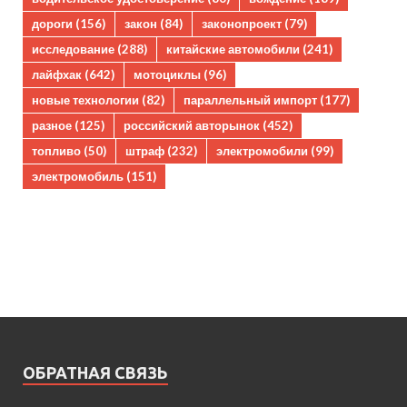
дороги
(156)
закон
(84)
законопроект
(79)
исследование
(288)
китайские автомобили
(241)
лайфхак
(642)
мотоциклы
(96)
новые технологии
(82)
параллельный импорт
(177)
разное
(125)
российский авторынок
(452)
топливо
(50)
штраф
(232)
электромобили
(99)
электромобиль
(151)
ОБРАТНАЯ СВЯЗЬ