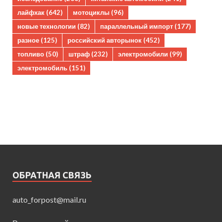
лайфхак
(642)
мотоциклы
(96)
новые технологии
(82)
параллельный импорт
(177)
разное
(125)
российский авторынок
(452)
топливо
(50)
штраф
(232)
электромобили
(99)
электромобиль
(151)
ОБРАТНАЯ СВЯЗЬ
auto_forpost@mail.ru