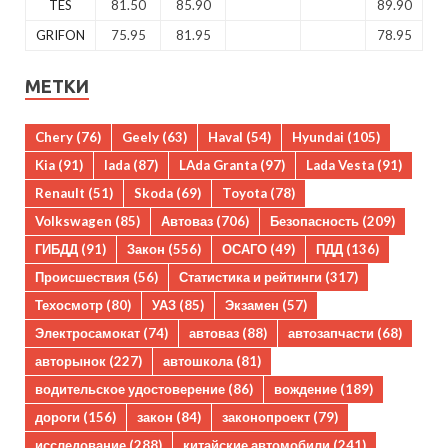
TES
81.50
85.90
89.90
GRIFON
75.95
81.95
78.95
МЕТКИ
Chery
(76)
Geely
(63)
Haval
(54)
Hyundai
(105)
Kia
(91)
lada
(87)
LAda Granta
(97)
Lada Vesta
(91)
Renault
(51)
Skoda
(69)
Toyota
(78)
Volkswagen
(85)
Автоваз
(706)
Безопасность
(209)
ГИБДД
(91)
Закон
(556)
ОСАГО
(49)
ПДД
(136)
Происшествия
(56)
Статистика и рейтинги
(317)
Техосмотр
(80)
УАЗ
(85)
Экзамен
(57)
Электросамокат
(74)
автоваз
(88)
автозапчасти
(68)
авторынок
(227)
автошкола
(81)
водительское удостоверение
(86)
вождение
(189)
дороги
(156)
закон
(84)
законопроект
(79)
исследование
(288)
китайские автомобили
(241)