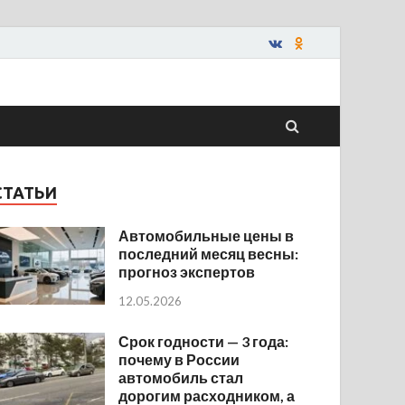
СТАТЬИ
Автомобильные цены в
последний месяц весны:
прогноз экспертов
12.05.2026
Срок годности — 3 года:
почему в России
автомобиль стал
дорогим расходником, а