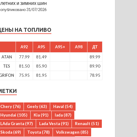
летних и зимних шин
опубликовано 31/07/2026
ЦЕНЫ НА ТОПЛИВО
A92
A95
A95+
A98
ДТ
ATAN
77.99
81.49
89.99
TES
81.50
85.90
89.90
GRIFON
75.95
81.95
78.95
МЕТКИ
Chery
(76)
Geely
(63)
Haval
(54)
Hyundai
(105)
Kia
(91)
lada
(87)
LAda Granta
(97)
Lada Vesta
(91)
Renault
(51)
Skoda
(69)
Toyota
(78)
Volkswagen
(85)