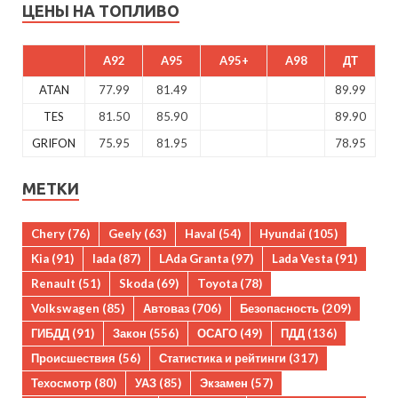
ЦЕНЫ НА ТОПЛИВО
A92
A95
A95+
A98
ДТ
ATAN
77.99
81.49
89.99
TES
81.50
85.90
89.90
GRIFON
75.95
81.95
78.95
МЕТКИ
Chery
(76)
Geely
(63)
Haval
(54)
Hyundai
(105)
Kia
(91)
lada
(87)
LAda Granta
(97)
Lada Vesta
(91)
Renault
(51)
Skoda
(69)
Toyota
(78)
Volkswagen
(85)
Автоваз
(706)
Безопасность
(209)
ГИБДД
(91)
Закон
(556)
ОСАГО
(49)
ПДД
(136)
Происшествия
(56)
Статистика и рейтинги
(317)
Техосмотр
(80)
УАЗ
(85)
Экзамен
(57)