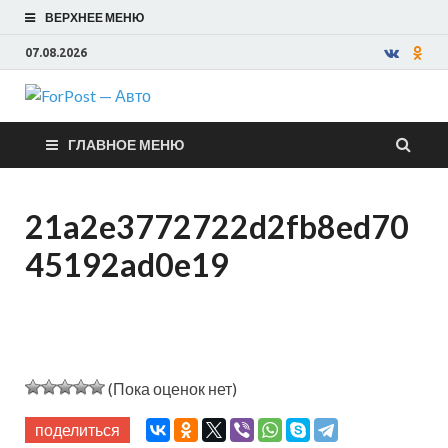
ВЕРХНЕЕ МЕНЮ
07.08.2026
ForPost —
ГЛАВНОЕ МЕНЮ
Авто
21a2e3772722d2fb8ed70
45192ad0e19
(Пока оценок нет)
поделиться