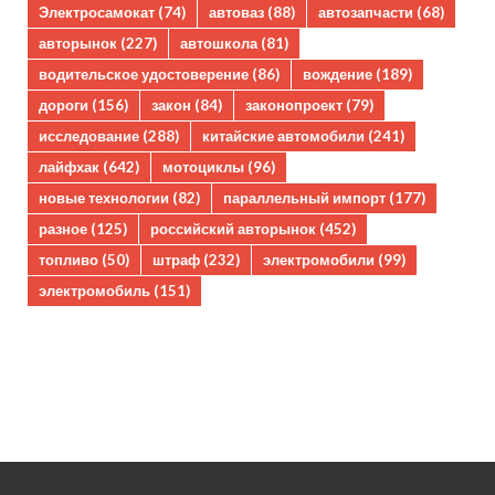
Электросамокат
(74)
автоваз
(88)
автозапчасти
(68)
авторынок
(227)
автошкола
(81)
водительское удостоверение
(86)
вождение
(189)
дороги
(156)
закон
(84)
законопроект
(79)
исследование
(288)
китайские автомобили
(241)
лайфхак
(642)
мотоциклы
(96)
новые технологии
(82)
параллельный импорт
(177)
разное
(125)
российский авторынок
(452)
топливо
(50)
штраф
(232)
электромобили
(99)
электромобиль
(151)