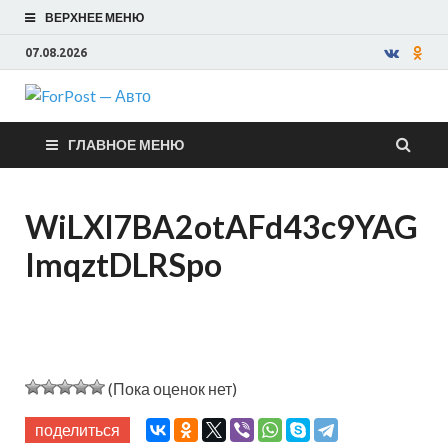
ВЕРХНЕЕ МЕНЮ
07.08.2026
ForPost —
ГЛАВНОЕ МЕНЮ
Авто
WiLXl7BA2otAFd43c9YAG
ImqztDLRSpo
(Пока оценок нет)
поделиться