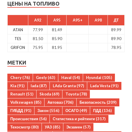
ЦЕНЫ НА ТОПЛИВО
A92
A95
A95+
A98
ДТ
ATAN
77.99
81.49
89.99
TES
81.50
85.90
89.90
GRIFON
75.95
81.95
78.95
МЕТКИ
Chery
(76)
Geely
(63)
Haval
(54)
Hyundai
(105)
Kia
(91)
lada
(87)
LAda Granta
(97)
Lada Vesta
(91)
Renault
(51)
Skoda
(69)
Toyota
(78)
Volkswagen
(85)
Автоваз
(706)
Безопасность
(209)
ГИБДД
(91)
Закон
(556)
ОСАГО
(49)
ПДД
(136)
Происшествия
(56)
Статистика и рейтинги
(317)
Техосмотр
(80)
УАЗ
(85)
Экзамен
(57)