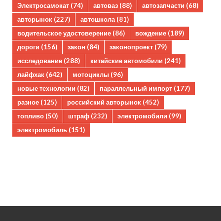
Электросамокат
(74)
автоваз
(88)
автозапчасти
(68)
авторынок
(227)
автошкола
(81)
водительское удостоверение
(86)
вождение
(189)
дороги
(156)
закон
(84)
законопроект
(79)
исследование
(288)
китайские автомобили
(241)
лайфхак
(642)
мотоциклы
(96)
новые технологии
(82)
параллельный импорт
(177)
разное
(125)
российский авторынок
(452)
топливо
(50)
штраф
(232)
электромобили
(99)
электромобиль
(151)