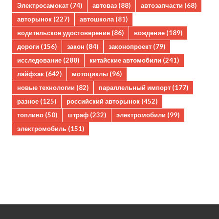
Электросамокат
(74)
автоваз
(88)
автозапчасти
(68)
авторынок
(227)
автошкола
(81)
водительское удостоверение
(86)
вождение
(189)
дороги
(156)
закон
(84)
законопроект
(79)
исследование
(288)
китайские автомобили
(241)
лайфхак
(642)
мотоциклы
(96)
новые технологии
(82)
параллельный импорт
(177)
разное
(125)
российский авторынок
(452)
топливо
(50)
штраф
(232)
электромобили
(99)
электромобиль
(151)