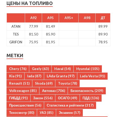
ЦЕНЫ НА ТОПЛИВО
A92
A95
A95+
A98
ДТ
ATAN
77.99
81.49
89.99
TES
81.50
85.90
89.90
GRIFON
75.95
81.95
78.95
МЕТКИ
Chery
(76)
Geely
(63)
Haval
(54)
Hyundai
(105)
Kia
(91)
lada
(87)
LAda Granta
(97)
Lada Vesta
(91)
Renault
(51)
Skoda
(69)
Toyota
(78)
Volkswagen
(85)
Автоваз
(706)
Безопасность
(209)
ГИБДД
(91)
Закон
(556)
ОСАГО
(49)
ПДД
(136)
Происшествия
(56)
Статистика и рейтинги
(317)
Техосмотр
(80)
УАЗ
(85)
Экзамен
(57)