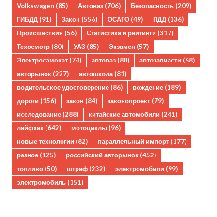
Volkswagen
(85)
Автоваз
(706)
Безопасность
(209)
ГИБДД
(91)
Закон
(556)
ОСАГО
(49)
ПДД
(136)
Происшествия
(56)
Статистика и рейтинги
(317)
Техосмотр
(80)
УАЗ
(85)
Экзамен
(57)
Электросамокат
(74)
автоваз
(88)
автозапчасти
(68)
авторынок
(227)
автошкола
(81)
водительское удостоверение
(86)
вождение
(189)
дороги
(156)
закон
(84)
законопроект
(79)
исследование
(288)
китайские автомобили
(241)
лайфхак
(642)
мотоциклы
(96)
новые технологии
(82)
параллельный импорт
(177)
разное
(125)
российский авторынок
(452)
топливо
(50)
штраф
(232)
электромобили
(99)
электромобиль
(151)