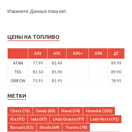
Извините. Данных пока нет.
ЦЕНЫ НА ТОПЛИВО
A92
A95
A95+
A98
ДТ
ATAN
77.99
81.49
89.99
TES
81.50
85.90
89.90
GRIFON
75.95
81.95
78.95
МЕТКИ
Chery
(76)
Geely
(63)
Haval
(54)
Hyundai
(105)
Kia
(91)
lada
(87)
LAda Granta
(97)
Lada Vesta
(91)
Renault
(51)
Skoda
(69)
Toyota
(78)