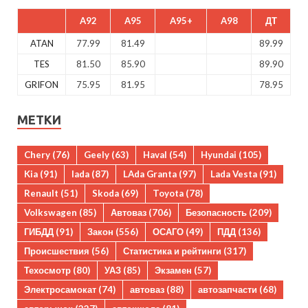
A92
A95
A95+
A98
ДТ
ATAN
77.99
81.49
89.99
TES
81.50
85.90
89.90
GRIFON
75.95
81.95
78.95
МЕТКИ
Chery
(76)
Geely
(63)
Haval
(54)
Hyundai
(105)
Kia
(91)
lada
(87)
LAda Granta
(97)
Lada Vesta
(91)
Renault
(51)
Skoda
(69)
Toyota
(78)
Volkswagen
(85)
Автоваз
(706)
Безопасность
(209)
ГИБДД
(91)
Закон
(556)
ОСАГО
(49)
ПДД
(136)
Происшествия
(56)
Статистика и рейтинги
(317)
Техосмотр
(80)
УАЗ
(85)
Экзамен
(57)
Электросамокат
(74)
автоваз
(88)
автозапчасти
(68)