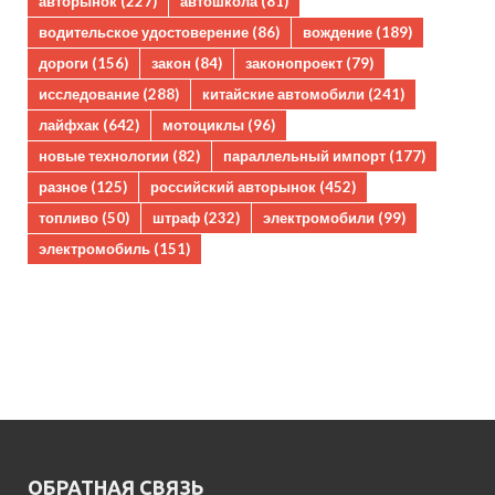
авторынок
(227)
автошкола
(81)
водительское удостоверение
(86)
вождение
(189)
дороги
(156)
закон
(84)
законопроект
(79)
исследование
(288)
китайские автомобили
(241)
лайфхак
(642)
мотоциклы
(96)
новые технологии
(82)
параллельный импорт
(177)
разное
(125)
российский авторынок
(452)
топливо
(50)
штраф
(232)
электромобили
(99)
электромобиль
(151)
ОБРАТНАЯ СВЯЗЬ