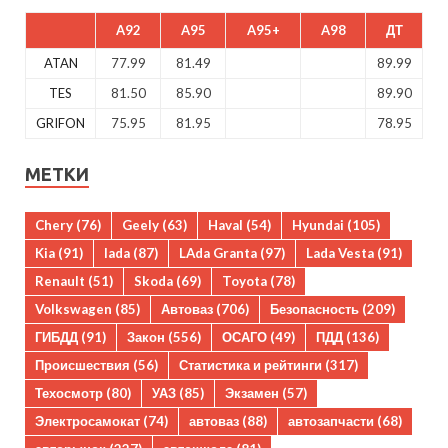
A92
A95
A95+
A98
ДТ
ATAN
77.99
81.49
89.99
TES
81.50
85.90
89.90
GRIFON
75.95
81.95
78.95
МЕТКИ
Chery
(76)
Geely
(63)
Haval
(54)
Hyundai
(105)
Kia
(91)
lada
(87)
LAda Granta
(97)
Lada Vesta
(91)
Renault
(51)
Skoda
(69)
Toyota
(78)
Volkswagen
(85)
Автоваз
(706)
Безопасность
(209)
ГИБДД
(91)
Закон
(556)
ОСАГО
(49)
ПДД
(136)
Происшествия
(56)
Статистика и рейтинги
(317)
Техосмотр
(80)
УАЗ
(85)
Экзамен
(57)
Электросамокат
(74)
автоваз
(88)
автозапчасти
(68)