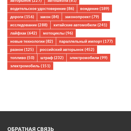
авторынок
(227)
автошкола
(81)
водительское удостоверение
(86)
вождение
(189)
дороги
(156)
закон
(84)
законопроект
(79)
исследование
(288)
китайские автомобили
(241)
лайфхак
(642)
мотоциклы
(96)
новые технологии
(82)
параллельный импорт
(177)
разное
(125)
российский авторынок
(452)
топливо
(50)
штраф
(232)
электромобили
(99)
электромобиль
(151)
ОБРАТНАЯ СВЯЗЬ