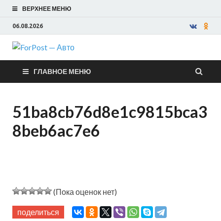
ВЕРХНЕЕ МЕНЮ
06.08.2026
ForPost —
ГЛАВНОЕ МЕНЮ
Авто
51ba8cb76d8e1c9815bca3
8beb6ac7e6
(Пока оценок нет)
поделиться