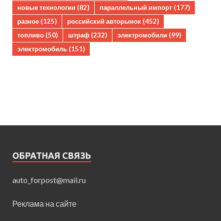
новые технологии
(82)
параллельный импорт
(177)
разное
(125)
российский авторынок
(452)
топливо
(50)
штраф
(232)
электромобили
(99)
электромобиль
(151)
ОБРАТНАЯ СВЯЗЬ
auto_forpost@mail.ru
Реклама на сайте