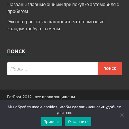
Названы главные ошибки при покупке автомобиля с
пробегом
Эксперт рассказал, как понять, что тормозные
колодки требуют замены
ПОИСК
ForPost 2019 - все права защищены
При использовании материалов сайта ссылка
Мы обрабатываем cookies, чтобы сделать наш сайт удобнее
обязательна.
для вас.
Принять
Отклонить
Информация для пользователей сайта