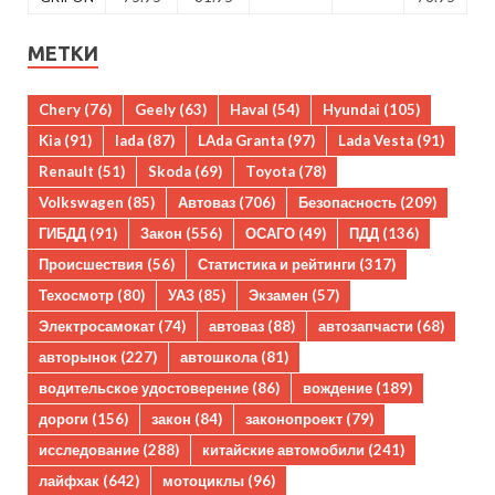
МЕТКИ
Chery
(76)
Geely
(63)
Haval
(54)
Hyundai
(105)
Kia
(91)
lada
(87)
LAda Granta
(97)
Lada Vesta
(91)
Renault
(51)
Skoda
(69)
Toyota
(78)
Volkswagen
(85)
Автоваз
(706)
Безопасность
(209)
ГИБДД
(91)
Закон
(556)
ОСАГО
(49)
ПДД
(136)
Происшествия
(56)
Статистика и рейтинги
(317)
Техосмотр
(80)
УАЗ
(85)
Экзамен
(57)
Электросамокат
(74)
автоваз
(88)
автозапчасти
(68)
авторынок
(227)
автошкола
(81)
водительское удостоверение
(86)
вождение
(189)
дороги
(156)
закон
(84)
законопроект
(79)
исследование
(288)
китайские автомобили
(241)
лайфхак
(642)
мотоциклы
(96)