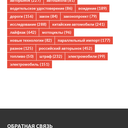
авторынок
(227)
автошкола
(81)
водительское удостоверение
(86)
вождение
(189)
дороги
(156)
закон
(84)
законопроект
(79)
исследование
(288)
китайские автомобили
(241)
лайфхак
(642)
мотоциклы
(96)
новые технологии
(82)
параллельный импорт
(177)
разное
(125)
российский авторынок
(452)
топливо
(50)
штраф
(232)
электромобили
(99)
электромобиль
(151)
ОБРАТНАЯ СВЯЗЬ