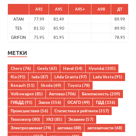
A92
A95
A95+
A98
ДТ
ATAN
77.99
81.49
89.99
TES
81.50
85.90
89.90
GRIFON
75.95
81.95
78.95
МЕТКИ
Chery
(76)
Geely
(63)
Haval
(54)
Hyundai
(105)
Kia
(91)
lada
(87)
LAda Granta
(97)
Lada Vesta
(91)
Renault
(51)
Skoda
(69)
Toyota
(78)
Volkswagen
(85)
Автоваз
(706)
Безопасность
(209)
ГИБДД
(91)
Закон
(556)
ОСАГО
(49)
ПДД
(136)
Происшествия
(56)
Статистика и рейтинги
(317)
Техосмотр
(80)
УАЗ
(85)
Экзамен
(57)
Электросамокат
(74)
автоваз
(88)
автозапчасти
(68)